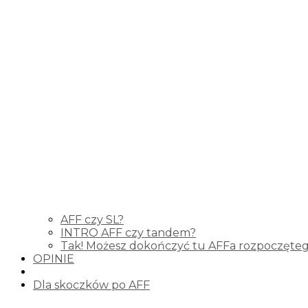
AFF czy SL?
INTRO AFF czy tandem?
Tak! Możesz dokończyć tu AFFa rozpoczęteg
OPINIE
Dla skoczków po AFF