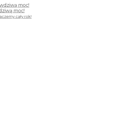
wdziwą moc!
kaczemy cały rok!