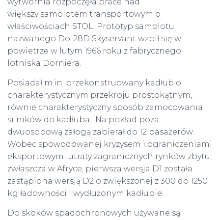
wytwórnia rozpoczęła prace nad
większy samolotem transportowym o
właściwościach STOL. Prototyp samolotu
nazwanego Do-28D Skyservant wzbił się w
powietrze w lutym 1966 roku z fabrycznego
lotniska Dorniera.
Posiadał m.in. przekonstruowany kadłub o
charakterystycznym przekroju prostokątnym,
równie charakterystyczny sposób zamocowania
silników do kadłuba. Na pokład poza
dwuosobową załogą zabierał do 12 pasażerów.
Wobec spowodowanej kryzysem i ograniczeniami
eksportowymi utraty zagranicznych rynków zbytu,
zwłaszcza w Afryce, pierwsza wersja D1 została
zastąpiona wersją D2 o zwiększonej z 300 do 1250
kg ładowności i wydłużonym kadłubie.
Do skoków spadochronowych używane są