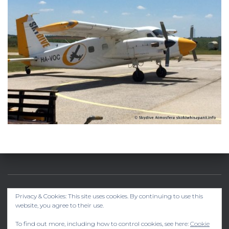
Privacy & Cookies: This site uses cookies. By continuing to use this
SKOKI W HISZPANII –> SKYDIVE ATMOSFERA
website, you agree to their use.
KUP SOBIE COŚ
YOUTUBE
INSTAGRAM
To find out more, including how to control cookies, see here:
Cookie