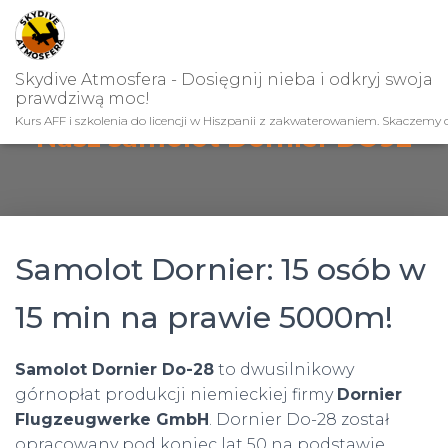
Skydive Atmosfera - Dosięgnij nieba i odkryj swoja
prawdziwą moc!
Kurs AFF i szkolenia do licencji w Hiszpanii z zakwaterowaniem. Skaczemy c
Nasz samolot Dornier DO92
Samolot Dornier: 15 osób w
15 min na prawie 5000m!
Samolot Dornier Do-28
to dwusilnikowy
górnopłat produkcji niemieckiej firmy
Dornier
Flugzeugwerke GmbH
. Dornier Do-28 został
opracowany pod koniec lat 50 na podstawie