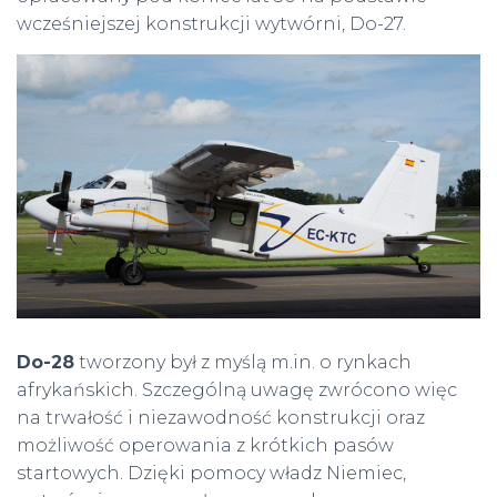
wcześniejszej konstrukcji wytwórni, Do-27.
Do-28
tworzony był z myślą m.in. o rynkach
afrykańskich. Szczególną uwagę zwrócono więc
na trwałość i niezawodność konstrukcji oraz
możliwość operowania z krótkich pasów
startowych. Dzięki pomocy władz Niemiec,