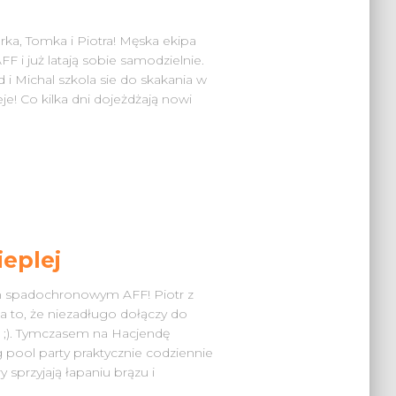
ka, Tomka i Piotra! Męska ekipa
F i już latają sobie samodzielnie.
 i Michal szkola sie do skakania w
e! Co kilka dni dojeżdżają nowi
ieplej
m spadochronowym AFF! Piotr z
na to, że niezadługo dołączy do
;). Tymczasem na Hacjendę
g pool party praktycznie codziennie
 sprzyjają łapaniu brązu i