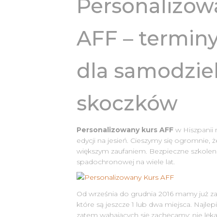
Personalizow
AFF – terminy 
dla samodzie
skoczków
Personalizowany kurs AFF
w Hiszpanii 
edycji na jesień. Cieszymy się ogromnie, ż
większym zaufaniem. Bezpieczne szkolen
spadochronowej na wiele lat.
Od września do grudnia 2016 mamy już 
które są jeszcze 1 lub dwa miejsca. Najlepi
zatem wahających się zachęcamy: nie lękajc