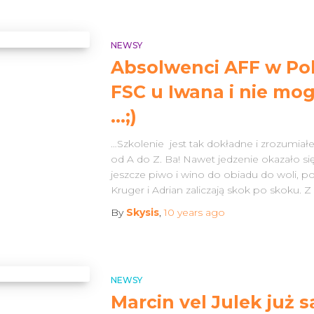
NEWSY
Absolwenci AFF w Pol
FSC u Iwana i nie mogl
…;)
…Szkolenie jest tak dokładne i zrozumiał
od A do Z. Ba! Nawet jedzenie okazało się
jeszcze piwo i wino do obiadu do woli, po
Kruger i Adrian zaliczają skok po skoku. 
By
Skysis
,
10 years
ago
NEWSY
Marcin vel Julek już 