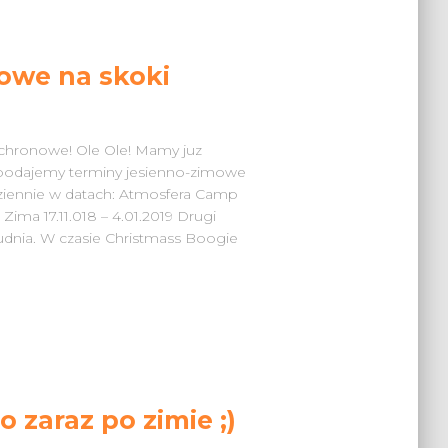
owe na skoki
chronowe! Ole Ole! Mamy juz
j podajemy terminy jesienno-zimowe
iennie w datach: Atmosfera Camp
ima 17.11.018 – 4.01.2019 Drugi
dnia. W czasie Christmass Boogie
 zaraz po zimie ;)