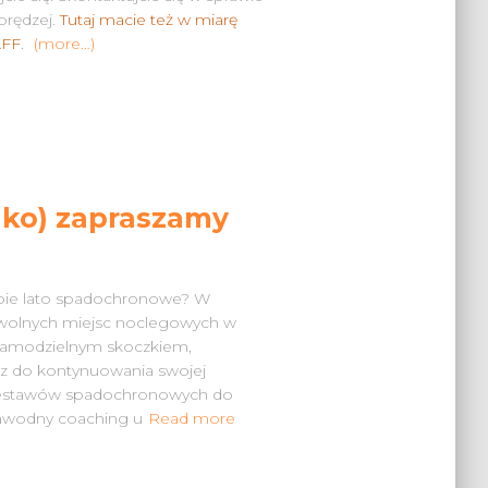
prędzej.
Tutaj macie też w miarę
AFF
.
(more…)
tylko) zapraszamy
obie lato spadochronowe? W
 wolnych miejsc noclegowych w
ż samodzielnym skoczkiem,
esz do kontynuowania swojej
 zestawów spadochronowych do
zawodny coaching u
Read more