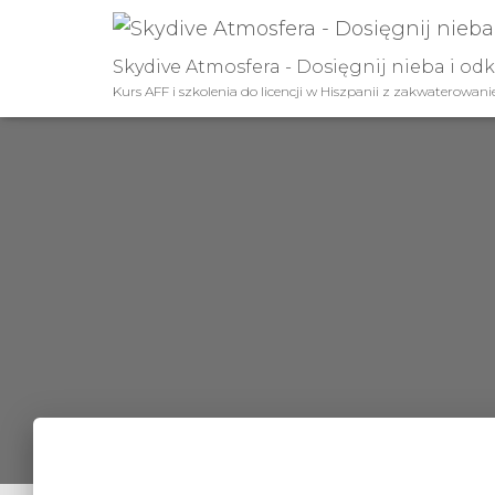
Skydive Atmosfera - Dosięgnij nieba i od
Kurs AFF i szkolenia do licencji w Hiszpanii z zakwaterowan