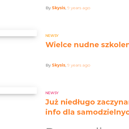
By
Skysis
,
9 years
ago
NEWSY
Wielce nudne szkoleni
By
Skysis
,
9 years
ago
NEWSY
Już niedługo zaczyna
info dla samodzielny