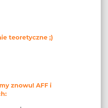
e teoretyczne ;)
my znowu! AFF i
ch: