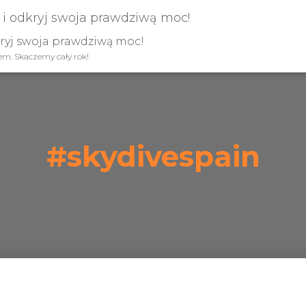
kryj swoja prawdziwą moc!
iem. Skaczemy cały rok!
#skydivespain