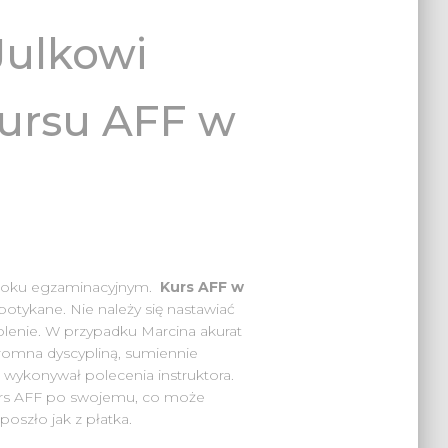
Julkowi
ursu AFF w
koku egzaminacyjnym.
Kurs AFF w
otykane. Nie należy się nastawiać
olenie. W przypadku Marcina akurat
gromna dyscypliną, sumiennie
u wykonywał polecenia instruktora.
kurs AFF po swojemu, co może
oszło jak z płatka.