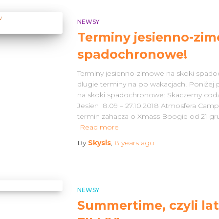
NEWSY
Terminy jesienno-zim
spadochronowe!
Terminy jesienno-zimowe na skoki spado
dlugie terminy na po wakacjach! Poniże
na skoki spadochronowe: Skaczemy codz
Jesien 8.09 – 27.10.2018 Atmosfera Camp Z
termin zahacza o Xmass Boogie od 21 gru
Read more
By
Skysis
,
8 years
ago
NEWSY
Summertime, czyli lato
Search