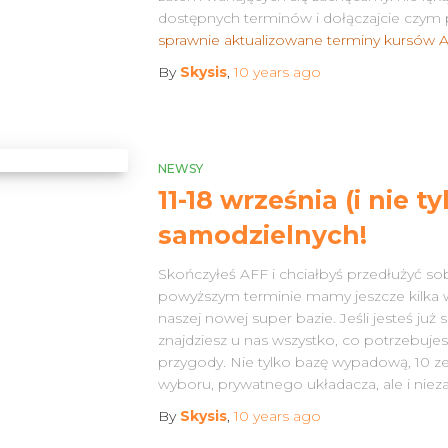
dostępnych terminów i dołączajcie czym 
sprawnie aktualizowane terminy kursów 
By
Skysis
,
10 years
ago
NEWSY
11-18 września (i nie 
samodzielnych!
Skończyłeś AFF i chciałbyś przedłużyć s
powyższym terminie mamy jeszcze kilka
naszej nowej super bazie. Jeśli jesteś ju
znajdziesz u nas wszystko, co potrzebuj
przygody. Nie tylko bazę wypadową, 10
wyboru, prywatnego układacza, ale i nie
By
Skysis
,
10 years
ago