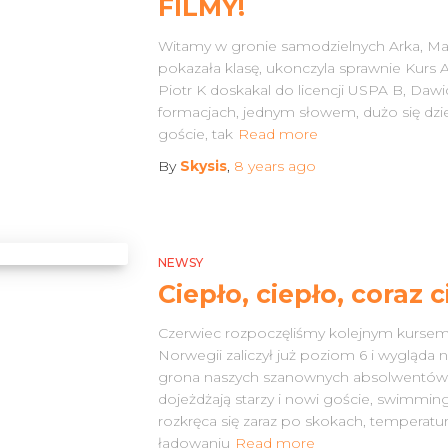
FILMY!
for:
Witamy w gronie samodzielnych Arka, Mar
pokazała klasę, ukonczyla sprawnie Kurs AF
Piotr K doskakal do licencji USPA B, Dawid
formacjach, jednym słowem, dużo się dziej
goście, tak
Read more
By
Skysis
,
8 years
ago
NEWSY
Ciepło, ciepło, coraz c
Czerwiec rozpoczęliśmy kolejnym kurse
Norwegii zaliczył już poziom 6 i wygląda 
grona naszych szanownych absolwentów 
dojeżdżają starzy i nowi goście, swimmin
rozkręca się zaraz po skokach, temperatury
ładowaniu
Read more