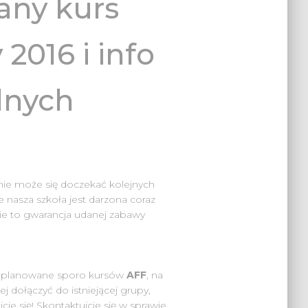
any kurs
2016 i info
lnych
nie może się doczekać kolejnych
e nasza szkoła jest darzona coraz
ie to gwarancja udanej zabawy
zaplanowane sporo kursów
AFF
, na
ej dołączyć do istniejącej grupy,
ie się! Skontaktujcie się w sprawie