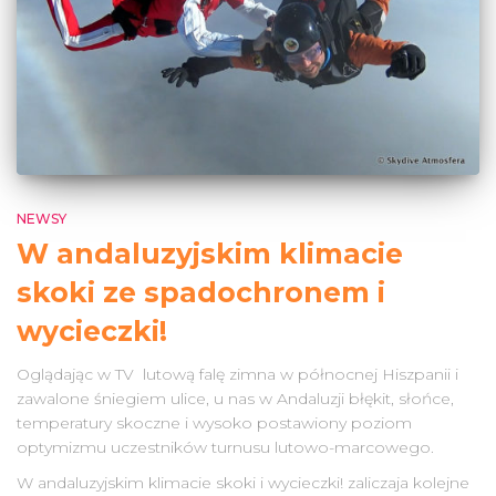
NEWSY
W andaluzyjskim klimacie
skoki ze spadochronem i
wycieczki!
Oglądając w TV lutową falę zimna w północnej Hiszpanii i
zawalone śniegiem ulice, u nas w Andaluzji błękit, słońce,
temperatury skoczne i wysoko postawiony poziom
optymizmu uczestników turnusu lutowo-marcowego.
W andaluzyjskim klimacie skoki i wycieczki! zaliczaja kolejne