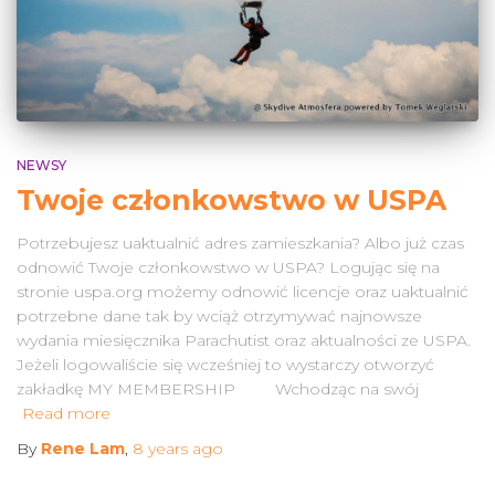
NEWSY
Twoje członkowstwo w USPA
Potrzebujesz uaktualnić adres zamieszkania? Albo już czas
odnowić Twoje członkowstwo w USPA? Logując się na
stronie uspa.org możemy odnowić licencje oraz uaktualnić
potrzebne dane tak by wciąż otrzymywać najnowsze
wydania miesięcznika Parachutist oraz aktualności ze USPA.
Jeżeli logowaliście się wcześniej to wystarczy otworzyć
zakładkę MY MEMBERSHIP Wchodząc na swój
Read more
By
Rene Lam
,
8 years
ago