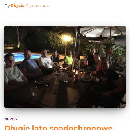
By
Skysis
,
9 years
ago
NEWSY
Długie lato spadochronowe