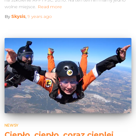
wolne miejsce.
Read more
By
Skysis
,
9 years
ago
NEWSY
Ciepło, ciepło, coraz cieplej