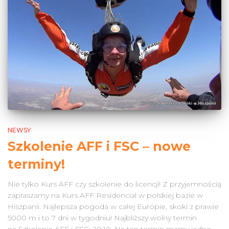
NEWSY
Szkolenie AFF i FSC – nowe
terminy!
Nie tylko Kurs AFF czy szkolenie do licencji! Z przyjemnością
zapraszamy na Kurs AFF Residencial w polskiej bazie w
Hiszpanii. Najlepsza pogoda w całej Europie, skoki z prawie
5000 m i to 7 dni w tygodniu! Najbliższy wolny termin
na Szkolenie AFF i FSC: 20.10. Na ten termin mamy jedno