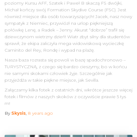
poziomy Kursu AFF, Szatek i Paweł B skaczą FS dwójki,
Michał kończy swój Formation Skydive Course (FSC). Jest
również miejsce dla osób towarzyszących! Jacek, nasz nowy
sympatyk z Niemiec, przywiózł na urlop piękniejszą
połówkę Lenę, a Radek – Jenny. Akurat “dobrze” trafił się
dziewczynom wietrzny dzień! Wiatr zbyt silny dla studentów
sprawił, że ekipa zaliczyła mega widowiskową wycieczkę
Caminito del Rey, Rondę i wypad na plażę.
Nasza baza rozrasta się powoli w bazę spadochronowo –
TURYSTYCZNĄ, z czego się bardzo cieszymy, bo w końcu
nie samymi skokami człowiek żyje. Szczególnie jak
przyjeżdża w takie piękne miejsce, jak Sevilla.
Załączamy kilka fotek z ostatnich dni, wkrótce jeszcze więcej
fotek i filmów z naszych skoków z oczywiście prawie 5 tys
m!
By
Skysis
,
8 years
ago