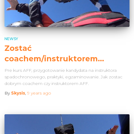
NEWSY
Zostać
coachem/instruktorem…
Pre kurs AFF, przygotowanie kandydata na instruktora
spadochronowego, praktyki, egzaminowanie. Jak zostac
dobrym coachem czy instruktorem AFF.
By
Skysis
,
9 years
ago