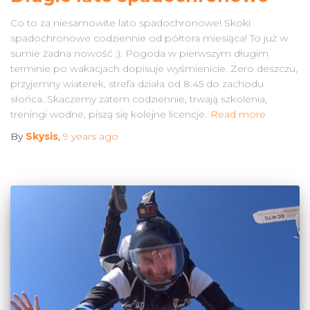
Co to za niesamowite lato spadochronowe! Skoki
spadochronowe codziennie od półtora miesiąca! To już w
sumie żadna nowość ;). Pogoda w pierwszym długim
terminie po wakacjach dopisuje wyśmienicie. Zero deszczu,
przyjemny wiaterek, strefa działa od 8.45 do zachodu
słońca. Skaczemy zatem codziennie, trwają szkolenia,
treningi wodne, piszą się kolejne licencje.
Read more
By
Skysis
,
9 years
ago