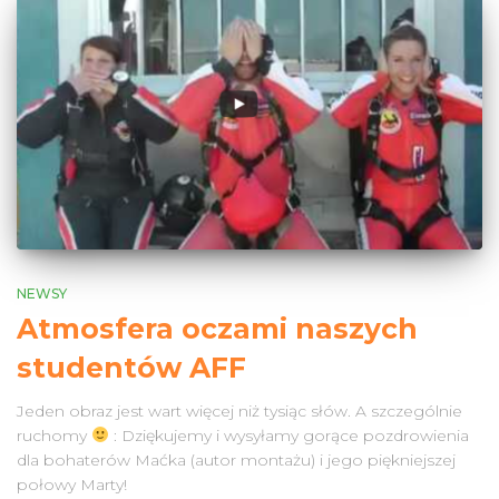
NEWSY
Atmosfera oczami naszych
studentów AFF
Jeden obraz jest wart więcej niż tysiąc słów. A szczególnie
ruchomy
: Dziękujemy i wysyłamy gorące pozdrowienia
dla bohaterów Maćka (autor montażu) i jego piękniejszej
połowy Marty!