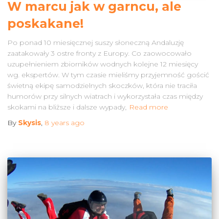
W marcu jak w garncu, ale
poskakane!
Po ponad 10 miesięcznej suszy słoneczną Andaluzję
zaatakowały 3 ostre fronty z Europy. Co zaowocowało
uzupełnieniem zbiorników wodnych kolejne 12 miesięcy
wg. ekspertów. W tym czasie mieliśmy przyjemność gościć
świetną ekipę samodzielnych skoczków, która nie traciła
humorów przy silnych wiatrach i wykorzystała czas między
skokami na bliższe i dalsze wypady,
Read more
By
Skysis
,
8 years
ago