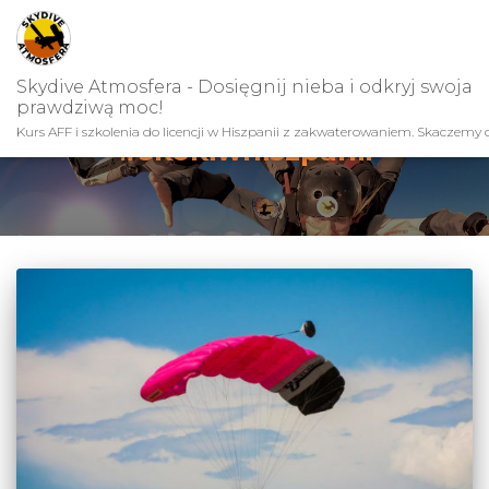
Skydive Atmosfera - Dosięgnij nieba i odkryj swoja
prawdziwą moc!
Kurs AFF i szkolenia do licencji w Hiszpanii z zakwaterowaniem. Skaczemy c
#skokiwhiszpanii