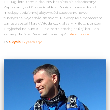
Dluuugi letni termin skoków bezpiecznie zakończony!
Zapraszamy od 8 września! Puf! W ciągu prawie dwóch
miesięcy codziennej aktywności spadochronowo-
turystycznej wydarzyło się sporo. Niewątpliwie bohaterem
turnusu został Marek Włodarczyk, alias Miki (foto poniżej).
Przyjechał na Kurs AFF, ale został trochę dłużej, bo … do
samego końca. Wyjechał z licencją A i
Read more
By
Skysis
,
8 years
ago