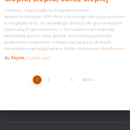
Czerwiec rozpoczęliśmy kolejnym kursem
spadochronowym AFF! Piotr z Norwegii zaliczył już poziom
6 i wygląda na to, że niezadługo dołączy do grona naszych
szanownych absolwentów ;). Tymczasem na Hacjendę
dojeżdżają starzy i nowi goście, swimming pool party
praktycznie codziennie rozkręca się zaraz po skokach,
temperatury sprzyjają łapaniu brązu i ładowaniu
Read more
By
Skysis
,
9 years
ago
Posts
1
2
…
6
NEXT
pagination