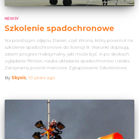
NEWSY
Szkolenie spadochronowe
Na poniższym zdjęciu Daniel, czyli Wrona, który powrócił na
szkolenie spadochronowe do licencji B. Warunki dopisują,
zatem progres maksymalny, jaki może być. A po skokach
oglądanie filmów, nauka układania spadochronów i relaks.
Zaczynamy powoli marcowe Zgrupowanie Szkoleniowe.
By
Skysis
,
10 years
ago