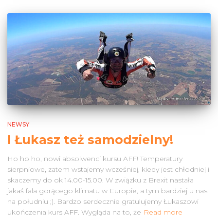
NEWSY
I Łukasz też samodzielny!
Ho ho ho, nowi absolwenci kursu AFF! Temperatury
sierpniowe, zatem wstajemy wcześniej, kiedy jest chłodniej i
skaczemy do ok 14.00-15.00. W związku z Brexit nastała
jakaś fala gorącego klimatu w Europie, a tym bardziej u nas
na południu ;). Bardzo serdecznie gratulujemy Łukaszowi
ukończenia kurs AFF. Wygląda na to, że
Read more