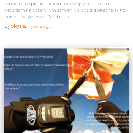
kameralną sypialnię z dużym podwójnym łóżkiem i
widokiem na basen. Tym samym dla gości dostępne są trzy
łazienki, w tym dwie
Read more
By
Skysis
,
11 years
ago