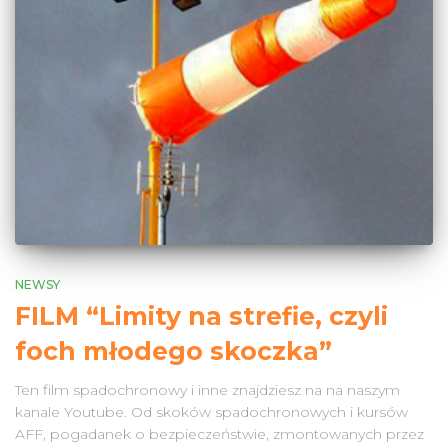
NEWSY
FILM “Limity na strefie, czyli
foch młodego skoczka”
Ten film spadochronowy i inne znajdziesz na na naszym
kanale Youtube. Od skoków spadochronowych i kursów
AFF, pogadanek o bezpieczeństwie, zmontowanych przez