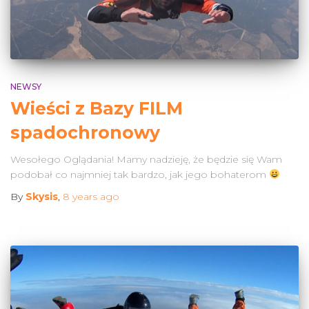
NEWSY
Wieści z Bazy FILM
spadochronowy
Wesołego Oglądania! Mamy nadzieję, że będzie się Wam
podobał co najmniej tak bardzo, jak jego bohaterom
By
Skysis
,
8 years
ago