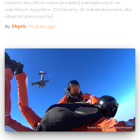
naszych skoczków super produkcji pamiątkowych ze
wspólnych wyjazdów. Zachęcamy do subskrybowania, aby
obejrzeć pierwszemu!
By
Skysis
,
10 years
ago