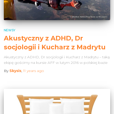
NEWSY
Akustyczny z ADHD, Dr
socjologii i Kucharz z Madrytu
Akustyczny z ADHD, Dr socjologii i Kucharz z Madrytu – taką
ekipę gościmy na kursie AFF w lutym 2016 w polskiej bazie
By
Skysis
,
11 years
ago