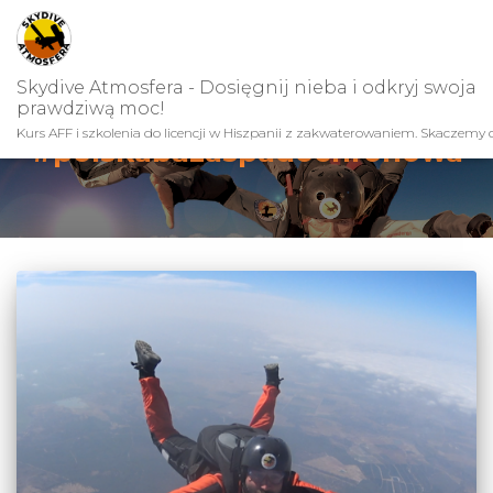
Skydive Atmosfera - Dosięgnij nieba i odkryj swoja
prawdziwą moc!
Kurs AFF i szkolenia do licencji w Hiszpanii z zakwaterowaniem. Skaczemy c
#polskabazaspadochronowa