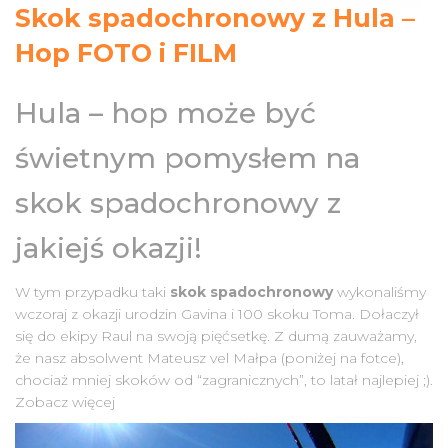
Skok spadochronowy z Hula –
Hop FOTO i FILM
Hula – hop może być
świetnym pomysłem na
skok spadochronowy z
jakiejś okazji!
W tym przypadku taki
skok spadochronowy
wykonaliśmy
wczoraj z okazji urodzin Gavina i 100 skoku Toma. Dołaczył
się do ekipy Raul na swoją pięćsetkę. Z dumą zauważamy,
że nasz absolwent Mateusz vel Małpa (poniżej na fotce),
chociaż mniej skoków od “zagranicznych”, to latał najlepiej ;).
Zobacz więcej