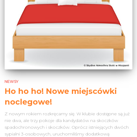
NEWSY
Ho ho ho! Nowe miejscówki
noclegowe!
Z nowym rokiem rozkręcamy się. W klubie dostępne są już
nie dwa, ale trzy pokoje dla kandydatów na skoczków
spadochronowych i skoczków. Oprócz istniejących dwóch
sypialni 3-osobowych, uruchomiliśmy dodatkową