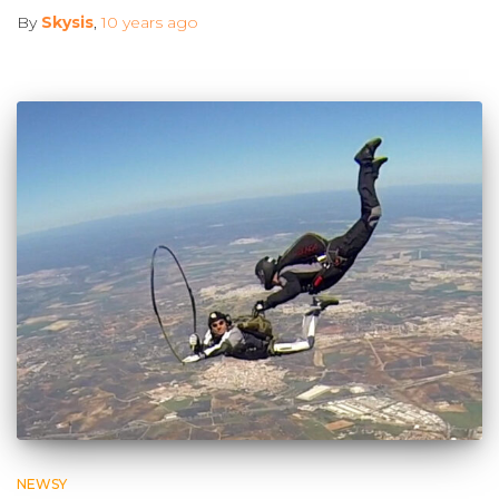
By
Skysis
,
10 years
ago
NEWSY