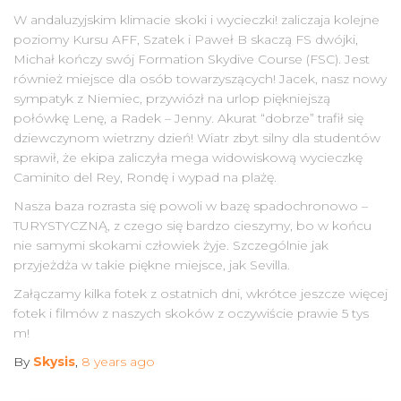
W andaluzyjskim klimacie skoki i wycieczki! zaliczaja kolejne
poziomy Kursu AFF, Szatek i Paweł B skaczą FS dwójki,
Michał kończy swój Formation Skydive Course (FSC). Jest
również miejsce dla osób towarzyszących! Jacek, nasz nowy
sympatyk z Niemiec, przywiózł na urlop piękniejszą
połówkę Lenę, a Radek – Jenny. Akurat “dobrze” trafił się
dziewczynom wietrzny dzień! Wiatr zbyt silny dla studentów
sprawił, że ekipa zaliczyła mega widowiskową wycieczkę
Caminito del Rey, Rondę i wypad na plażę.
Nasza baza rozrasta się powoli w bazę spadochronowo –
TURYSTYCZNĄ, z czego się bardzo cieszymy, bo w końcu
nie samymi skokami człowiek żyje. Szczególnie jak
przyjeżdża w takie piękne miejsce, jak Sevilla.
Załączamy kilka fotek z ostatnich dni, wkrótce jeszcze więcej
fotek i filmów z naszych skoków z oczywiście prawie 5 tys
m!
By
Skysis
,
8 years
ago