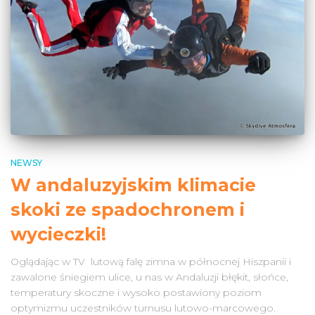
NEWSY
W andaluzyjskim klimacie
skoki ze spadochronem i
wycieczki!
Oglądając w TV lutową falę zimna w północnej Hiszpanii i
zawalone śniegiem ulice, u nas w Andaluzji błękit, słońce,
temperatury skoczne i wysoko postawiony poziom
optymizmu uczestników turnusu lutowo-marcowego.