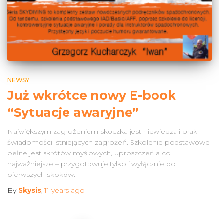
NEWSY
Już wkrótce nowy E-book
“Sytuacje awaryjne”
Największym zagrożeniem skoczka jest niewiedza i brak
świadomości istniejących zagrożeń. Szkolenie podstawowe
pełne jest skrótów myślowych, uproszczeń a co
najważniejsze – przygotowuje tylko i wyłącznie do
pierwszych skoków.
By
Skysis
,
11 years
ago