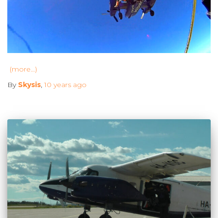
(more…)
By
Skysis
,
10 years
ago