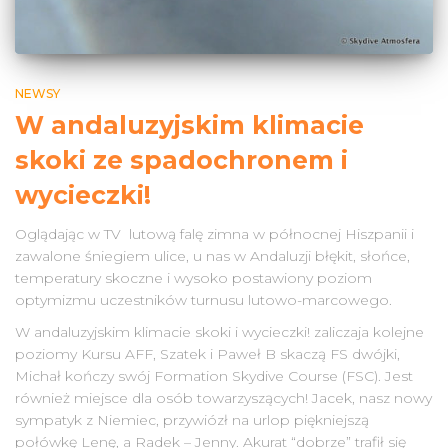
NEWSY
W andaluzyjskim klimacie
skoki ze spadochronem i
wycieczki!
Oglądając w TV lutową falę zimna w północnej Hiszpanii i
zawalone śniegiem ulice, u nas w Andaluzji błękit, słońce,
temperatury skoczne i wysoko postawiony poziom
optymizmu uczestników turnusu lutowo-marcowego.
W andaluzyjskim klimacie skoki i wycieczki! zaliczaja kolejne
poziomy Kursu AFF, Szatek i Paweł B skaczą FS dwójki,
Michał kończy swój Formation Skydive Course (FSC). Jest
również miejsce dla osób towarzyszących! Jacek, nasz nowy
sympatyk z Niemiec, przywiózł na urlop piękniejszą
połówkę Lenę, a Radek – Jenny. Akurat “dobrze” trafił się