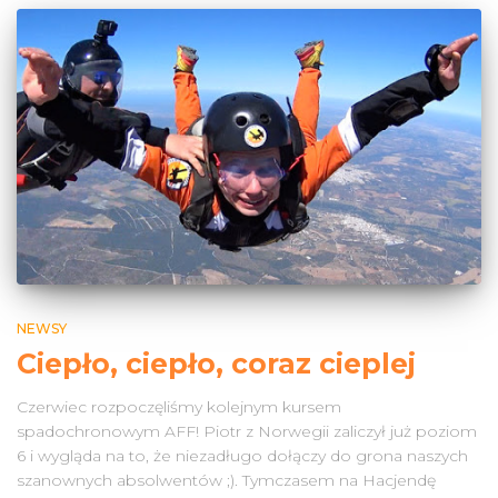
NEWSY
Ciepło, ciepło, coraz cieplej
Czerwiec rozpoczęliśmy kolejnym kursem
spadochronowym AFF! Piotr z Norwegii zaliczył już poziom
6 i wygląda na to, że niezadługo dołączy do grona naszych
szanownych absolwentów ;). Tymczasem na Hacjendę