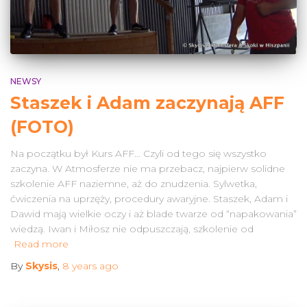
NEWSY
Staszek i Adam zaczynają AFF
(FOTO)
Na początku był Kurs AFF… Czyli od tego się wszystko
zaczyna. W Atmosferze nie ma przebacz, najpierw solidne
szkolenie AFF naziemne, aż do znudzenia. Sylwetka,
ćwiczenia na uprzęży, procedury awaryjne. Staszek, Adam i
Dawid mają wielkie oczy i aż blade twarze od “napakowania”
wiedzą. Iwan i Miłosz nie odpuszczają, szkolenie od
Read more
By
Skysis
,
8 years
ago