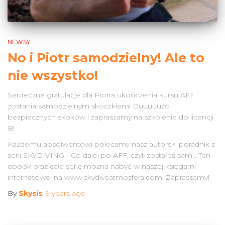
NEWSY
No i Piotr samodzielny! Ale to
nie wszystko!
Serdeczne gratulacje dla Piotra ukończenia kursu AFF i
zostania samodzielnym skoczkiem! Duuuuużo
bezpiecznych skoków i zapraszamy na szkolenie do licencji
B!
Każdemu absolwentowi polecamy nasz autorski poradnik z
serii SKYDIVING ” Co dalej po AFF, czyli zostałeś sam”. Ten
ebook oraz całą serię można nabyć w naszej księgarni
internetowej na www.skydiveatmosfera.com. Zapraszamy!
By
Skysis
,
9 years
ago