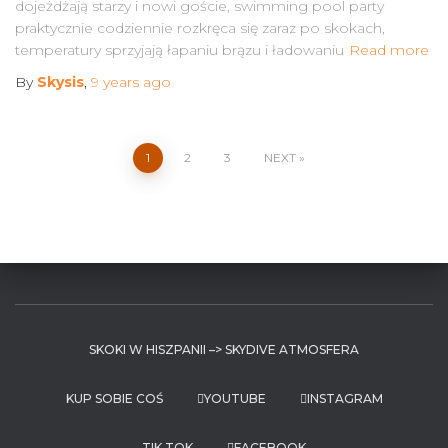
dojeżdżają starzy i nowi goście, swimming pool party
praktycznie codziennie rozkręca się zaraz po skokach,
temperatury sprzyjają łapaniu brązu i ładowaniu
Read more
By
Skysis
,
9 years
ago
Posts
1
2
3
NEXT
pagination
SKOKI W HISZPANII –> SKYDIVE ATMOSFERA
KUP SOBIE COŚ
YOUTUBE
INSTAGRAM
TIK TOK
FACEBOOK