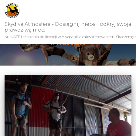
Skydive Atmosfera - Dosięgnij nieba i odkryj swoja
prawdziwą moc!
Kurs AFF i szkolenia do licencji w Hiszpanii z zakwaterowaniem. Skaczemy c
#kursaff