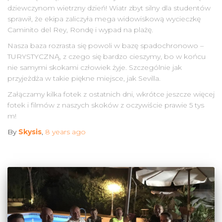
dziewczynom wietrzny dzień! Wiatr zbyt silny dla studentów
sprawił, że ekipa zaliczyła mega widowiskową wycieczkę
Caminito del Rey, Rondę i wypad na plażę.
Nasza baza rozrasta się powoli w bazę spadochronowo –
TURYSTYCZNĄ, z czego się bardzo cieszymy, bo w końcu
nie samymi skokami człowiek żyje. Szczególnie jak
przyjeżdża w takie piękne miejsce, jak Sevilla.
Załączamy kilka fotek z ostatnich dni, wkrótce jeszcze więcej
fotek i filmów z naszych skoków z oczywiście prawie 5 tys
m!
By
Skysis
,
8 years
ago