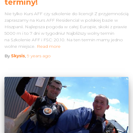
terminy!
Nie tylko Kurs AFF czy szkolenie do licencji! Z przyjemnością
zapraszamy na Kurs AFF Residencial w polskiej bazie w
Hiszpanii. Najlepsza pogoda w całej Europie, skoki z prawie
5000 m i to 7 dni w tygodniu! Najbliższy wolny termin
na Szkolenie AFF i FSC: 20.10. Na ten termin mamy jedno
wolne miejsce.
Read more
By
Skysis
,
9 years
ago