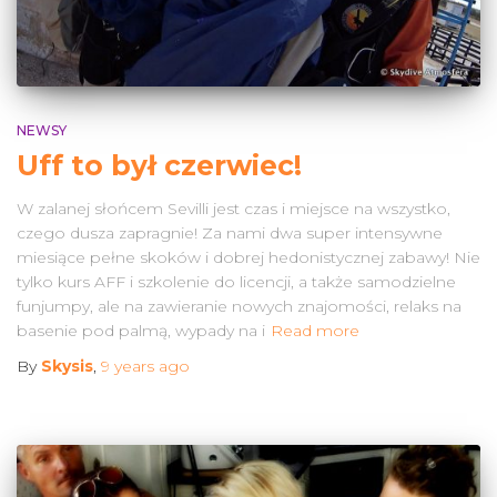
NEWSY
Uff to był czerwiec!
W zalanej słońcem Sevilli jest czas i miejsce na wszystko,
czego dusza zapragnie! Za nami dwa super intensywne
miesiące pełne skoków i dobrej hedonistycznej zabawy! Nie
tylko kurs AFF i szkolenie do licencji, a także samodzielne
funjumpy, ale na zawieranie nowych znajomości, relaks na
basenie pod palmą, wypady na i
Read more
By
Skysis
,
9 years
ago