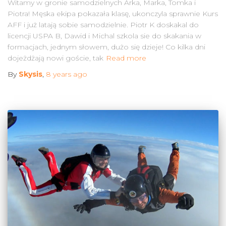
Witamy w gronie samodzielnych Arka, Marka, Tomka i
Piotra! Męska ekipa pokazała klasę, ukonczyla sprawnie Kurs
AFF i już latają sobie samodzielnie. Piotr K doskakal do
licencji USPA B, Dawid i Michal szkola sie do skakania w
formacjach, jednym słowem, dużo się dzieje! Co kilka dni
dojeżdżają nowi goście, tak
Read more
By
Skysis
,
8 years
ago