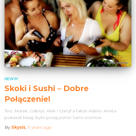
NEWSY
Skoki i Sushi – Dobre
Połączenie!
Teo, Marek, Gabryś, Alek i Szeryf a także Adela i Aneta
pokazali klasę, było przepyszne! Sami oceńcie:
By
Skysis
,
9 years
ago