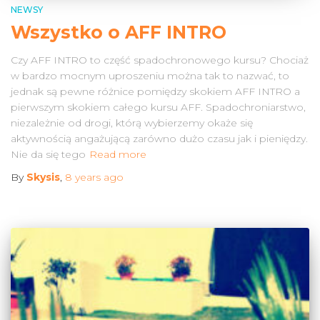
NEWSY
Wszystko o AFF INTRO
Czy AFF INTRO to część spadochronowego kursu? Chociaż
w bardzo mocnym uproszeniu można tak to nazwać, to
jednak są pewne różnice pomiędzy skokiem AFF INTRO a
pierwszym skokiem całego kursu AFF. Spadochroniarstwo,
niezależnie od drogi, którą wybierzemy okaże się
aktywnością angażującą zarówno dużo czasu jak i pieniędzy.
Nie da się tego
Read more
By
Skysis
,
8 years
ago