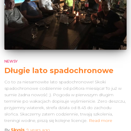
NEWSY
Długie lato spadochronowe
Co to za niesamowite lato spadochronowe! Skoki
spadochronowe codziennie od półtora miesiąca! To już w
sumie żadna nowość ;). Pogoda w pierwszym długim
terminie po wakacjach dopisuje wyśmienicie. Zero deszczu,
przyjemny wiaterek, strefa działa od 8.45 do zachodu
słońca. Skaczemy zatem codziennie, trwają szkolenia,
treningi wodne, piszą się kolejne licencje.
Read more
By
Skysis
,
9 years
ago