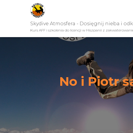
Skydive Atmosfera - Dosięgnij nieba i od
Kurs AFF i szkolenia do licencji w Hiszpanii z zakwaterowan
No i Piotr 