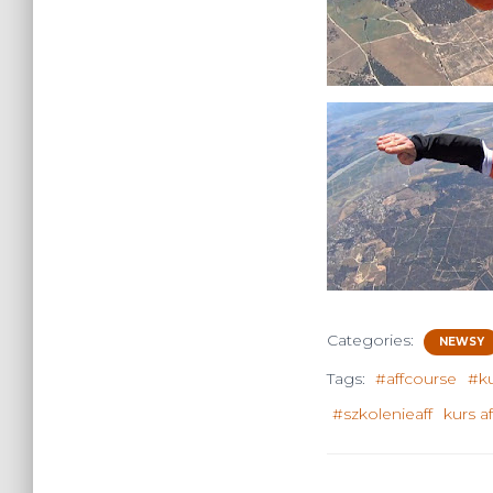
Categories:
NEWSY
Tags:
#affcourse
#ku
#szkolenieaff
kurs a