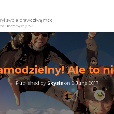
kryj swoja prawdziwą moc!
iem. Skaczemy cały rok!
samodzielny! Ale to n
Published by
Skysis
on
8 June 2017