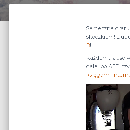
Serdeczne gratu
skoczkiem! Duu
B
!
Każdemu absolwe
dalej po AFF, czy
księgarni interne