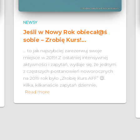
NEWSY
Jeśli w Nowy Rok obiecał@ś
sobie – Zrobię Kurs!…
… to jak najszybciej zarezerwuj swoje
miejsce w 2019! Z ostatniej intensywnej
aktywności i zapytań, wydaje się, że jednym
z częstszych postanowień noworocznych
na 2019 rok było „Zrobię Kurs AFF” 😉.
Kilka, kilkanaście zapytań dziennie,
Read more