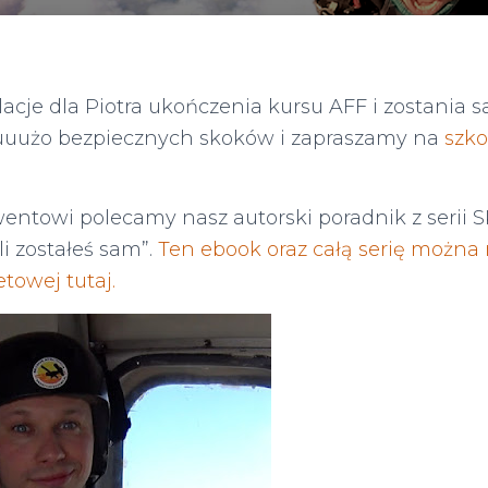
lacje dla Piotra ukończenia kursu AFF i zostania
uuużo bezpiecznych skoków i zapraszamy na
szko
ntowi polecamy nasz autorski poradnik z serii 
li zostałeś sam”.
Ten ebook oraz całą serię można
towej tutaj.
Search
Search …