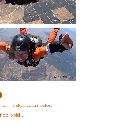
rsaff
#skydiveatmosfera
ff po polsku