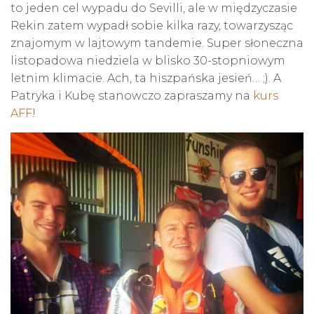
to jeden cel wypadu do Sevilli, ale w międzyczasie
Rekin zatem wypadł sobie kilka razy, towarzysząc
znajomym w lajtowym tandemie. Super słoneczna
listopadowa niedziela w blisko 30-stopniowym
letnim klimacie. Ach, ta hiszpańska jesień… ;). A
Patryka i Kubę stanowczo zapraszamy na
kurs
AFF
!