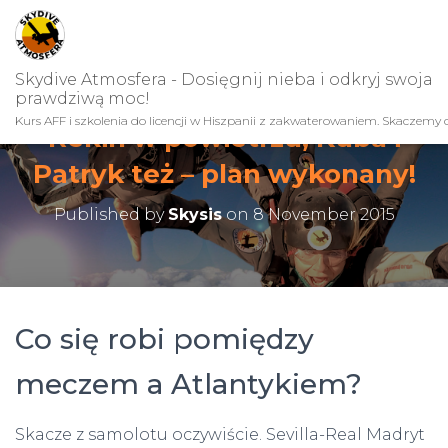
Skydive Atmosfera - Dosięgnij nieba i odkryj swoja
prawdziwą moc!
Kurs AFF i szkolenia do licencji w Hiszpanii z zakwaterowaniem. Skaczemy c
Rekin w powietrzu, Kuba i
Patryk też – plan wykonany!
Published by
Skysis
on
8 November 2015
Co się robi pomiędzy
meczem a Atlantykiem?
Skacze z samolotu oczywiście. Sevilla-Real Madryt