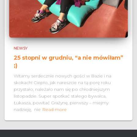
NEWSY
25 stopni w grudniu, “a nie mówiłam”
;)
Witamy serdecznie nowych gości w Bazie i na
skokach! Ciepło, jak nareszcie na tą porę roku
przystało, należało nam się po chłodniejszym
listopadzie. Super spotkać stałego bywalca,
Łukasza, powitać Grażynę, pierwszy – miejmy
nadzieję, nie
Read more