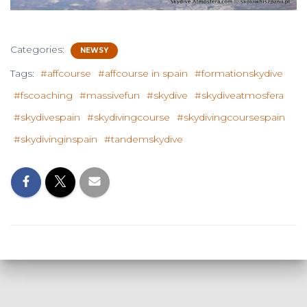
Categories:
NEWSY
Tags:
#affcourse
#affcourse in spain
#formationskydive
#fscoaching
#massivefun
#skydive
#skydiveatmosfera
#skydivespain
#skydivingcourse
#skydivingcoursespain
#skydivinginspain
#tandemskydive