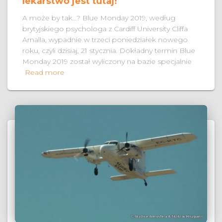
lekarstwo jest tutaj!
A może by tak…? Blue Monday 2019, według
brytyjskiego psychologa z Cardiff University Cliffa
Arnalla, wypadnie w trzeci poniedziałek nowego
roku, czyli dzisiaj, 21 stycznia. Dokładny termin Blue
Monday 2019 został wyliczony na bazie specjalnie
Read more