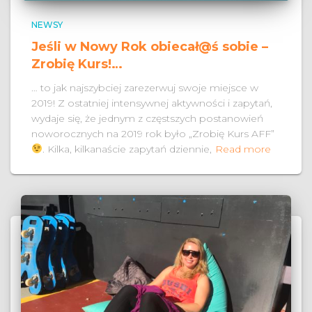
NEWSY
Jeśli w Nowy Rok obiecał@ś sobie –
Zrobię Kurs!…
… to jak najszybciej zarezerwuj swoje miejsce w
2019! Z ostatniej intensywnej aktywności i zapytań,
wydaje się, że jednym z częstszych postanowień
noworocznych na 2019 rok było „Zrobię Kurs AFF”
. Kilka, kilkanaście zapytań dziennie,
Read more