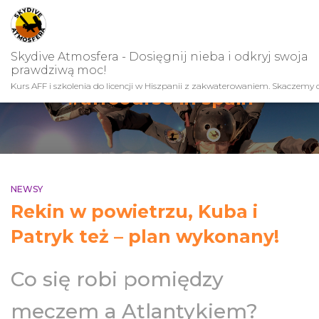
Skydive Atmosfera - Dosięgnij nieba i odkryj swoja
prawdziwą moc!
Kurs AFF i szkolenia do licencji w Hiszpanii z zakwaterowaniem. Skaczemy c
#affcourse in spain
NEWSY
Rekin w powietrzu, Kuba i
Patryk też – plan wykonany!
Co się robi pomiędzy
meczem a Atlantykiem?