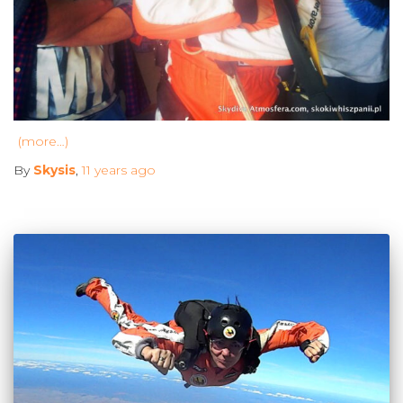
(more…)
By
Skysis
,
11 years
ago