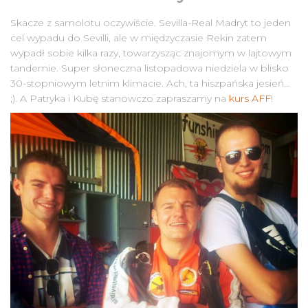
Skacze z samolotu oczywiście. Sevilla-Real Madryt to jeden
cel wypadu do Sevilli, ale w międzyczasie Rekin zatem
wypadł sobie kilka razy, towarzysząc znajomym w lajtowym
tandemie. Super słoneczna listopadowa niedziela w blisko
30-stopniowym letnim klimacie. Ach, ta hiszpańska jesień…
;). A Patryka i Kubę stanowczo zapraszamy na
kurs AFF
!