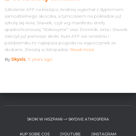
Szkolenie AFF na bieżąco Andrzej wyjechał z dyplomem
samodzielnego skoczka, a tymczasem na pokładzie już
szkolą się Ania, Sławek, czyli wg manifestu strefy
spadochronowej “Stalowymir” oraz Dominik. Ania i Sławek
zaliczyli już pierwsze skoki. Kurs AFF we wrześniu i
październiku to najlepsza pogoda na wypoczynek ze
skokami. Zresztą w listopadzie
Read more
By
Skysis
,
11 years
ago
SKOKI W HISZPANII –> SKYDIVE ATMOSFERA
KUP SOBIE COŚ
YOUTUBE
INSTAGRAM