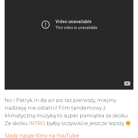
No i Patryk in da air po raz pierwszy, miejmy
nadzieję nie ostatni! Film tandemowy z
klimatyczną muzyką to super pamiątka ze skoku.
Ze skoku
INTRO
byłby oczywiście jeszcze lepszy
Śledź nasze filmy na YouTube