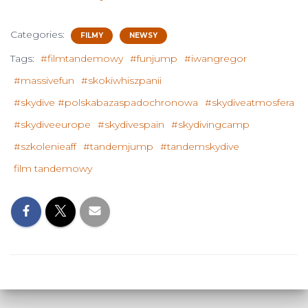
Categories:
FILMY
NEWSY
Tags:
#filmtandemowy
#funjump
#iwangregor
#massivefun
#skokiwhiszpanii
#skydive #polskabazaspadochronowa
#skydiveatmosfera
#skydiveeurope
#skydivespain
#skydivingcamp
#szkolenieaff
#tandemjump
#tandemskydive
film tandemowy