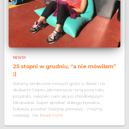
NEWSY
25 stopni w grudniu, “a nie mówiłam”
;)
Witamy serdecznie nowych gości w Bazie i na
skokach! Ciepło, jak nareszcie na tą porę roku
przystało, należało nam się po chłodniejszym
listopadzie. Super spotkać stałego bywalca,
Łukasza, powitać Grażynę, pierwszy – miejmy
nadzieję, nie
Read more