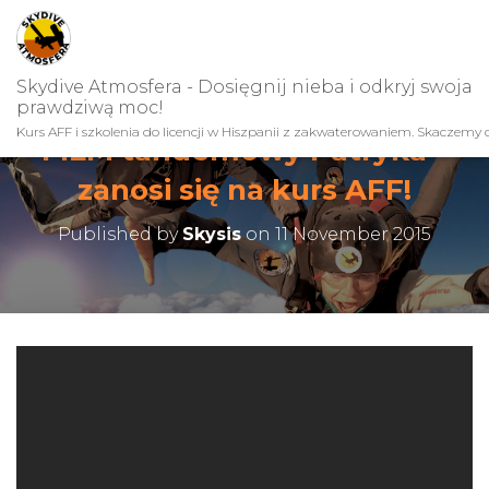
Skydive Atmosfera - Dosięgnij nieba i odkryj swoja
prawdziwą moc!
Kurs AFF i szkolenia do licencji w Hiszpanii z zakwaterowaniem. Skaczemy c
FILM tandemowy Patryka –
zanosi się na kurs AFF!
Published by
Skysis
on
11 November 2015