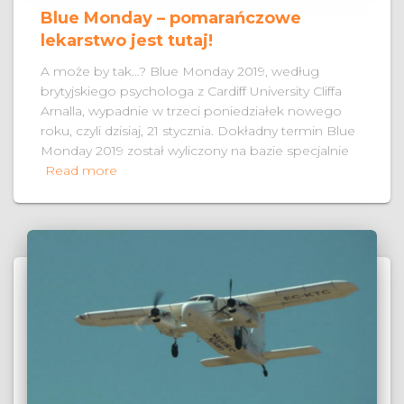
Blue Monday – pomarańczowe
lekarstwo jest tutaj!
A może by tak…? Blue Monday 2019, według
brytyjskiego psychologa z Cardiff University Cliffa
Arnalla, wypadnie w trzeci poniedziałek nowego
roku, czyli dzisiaj, 21 stycznia. Dokładny termin Blue
Monday 2019 został wyliczony na bazie specjalnie
Read more