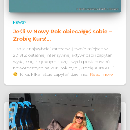
NEWSY
Jeśli w Nowy Rok obiecał@ś sobie –
Zrobię Kurs!…
… to jak najszybciej zarezerwuj swoje miejsce w
2019! Z ostatniej intensywnej aktywności i zapytań,
wydaje się, że jednym z częstszych postanowień
noworocznych na 2019 rok było „Zrobię Kurs AFF”
. Kilka, kilkanaście zapytań dziennie,
Read more