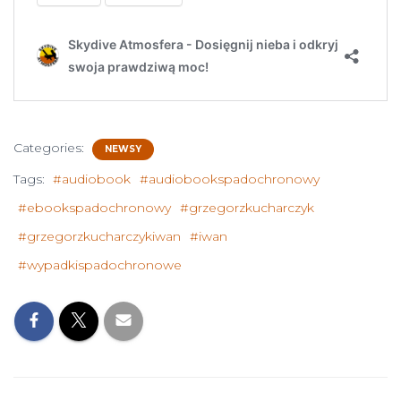
Categories:
NEWSY
Tags:
#audiobook
#audiobookspadochronowy
#ebookspadochronowy
#grzegorzkucharczyk
#grzegorzkucharczykiwan
#iwan
#wypadkispadochronowe