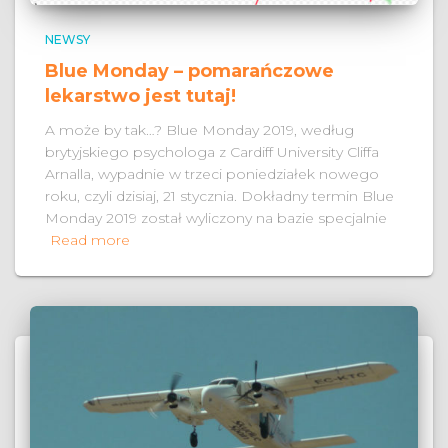
NEWSY
Blue Monday – pomarańczowe
lekarstwo jest tutaj!
A może by tak…? Blue Monday 2019, według
brytyjskiego psychologa z Cardiff University Cliffa
Arnalla, wypadnie w trzeci poniedziałek nowego
roku, czyli dzisiaj, 21 stycznia. Dokładny termin Blue
Monday 2019 został wyliczony na bazie specjalnie
Read more