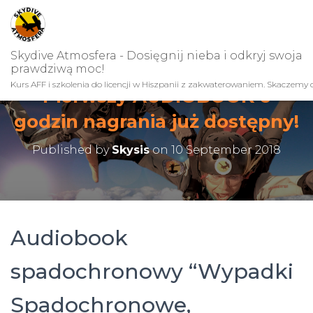
Skydive Atmosfera - Dosięgnij nieba i odkryj swoja
prawdziwą moc!
Kurs AFF i szkolenia do licencji w Hiszpanii z zakwaterowaniem. Skaczemy c
Pierwszy AUDIOBOOK 6
godzin nagrania już dostępny!
Published by
Skysis
on
10 September 2018
Audiobook
spadochronowy “Wypadki
Spadochronowe,