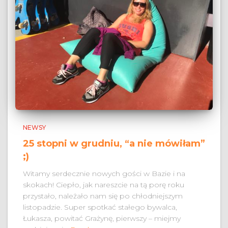
NEWSY
25 stopni w grudniu, “a nie mówiłam”
;)
Witamy serdecznie nowych gości w Bazie i na
skokach! Ciepło, jak nareszcie na tą porę roku
przystało, należało nam się po chłodniejszym
listopadzie. Super spotkać stałego bywalca,
Łukasza, powitać Grażynę, pierwszy – miejmy