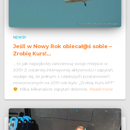
NEWSY
Jeśli w Nowy Rok obiecał@ś sobie –
Zrobię Kurs!…
… to jak najszybciej zarezerwuj swoje miejsce w
2019! Z ostatniej intensywnej aktywności i zapytań,
wydaje się, że jednym z częstszych postanowień
noworocznych na 2019 rok było „Zrobię Kurs AFF”
. Kilka, kilkanaście zapytań dziennie,
Read more