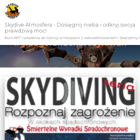
Skydive Atmosfera - Dosięgnij nieba i odkryj swoja
prawdziwą moc!
Kurs AFF i szkolenia do licencji w Hiszpanii z zakwaterowaniem. Skaczemy c
#grzegorzkucharczykiwan