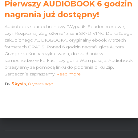
Pierwszy AUDIOBOOK 6 godzin
nagrania już dostępny!
Audiobook spadochronowy “Wypadki Spadochronowe,
czyli Rozpoznaj Zagrożenie” z serii SKYDIVING Do każdego
zakupionego AUDIOBOOKA, oryginalny ebook w trzech
formatach GRATIS. Ponad 6 godzin nagrań, głos Autora
Grzegorza Kucharczyka Iwana, do słuchania w
samochodzie w korkach czy gdzie Wam pasuje. Audiobook
przesyłamy za pomocą linku do pobrania pliku .zip.
Serdecznie zapraszamy
Read more
By
Skysis
,
8 years
ago