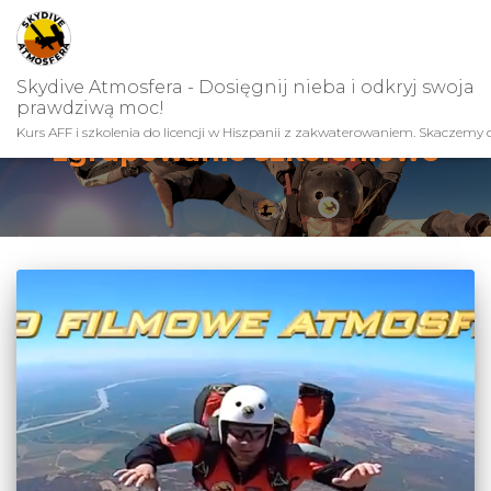
Skydive Atmosfera - Dosięgnij nieba i odkryj swoja
prawdziwą moc!
Kurs AFF i szkolenia do licencji w Hiszpanii z zakwaterowaniem. Skaczemy c
zgrupowanie szkoleniowe