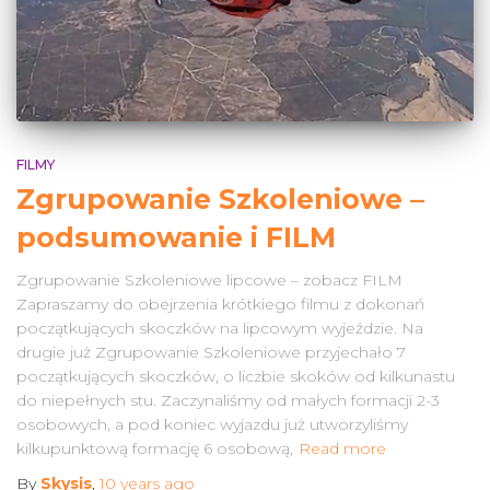
FILMY
Zgrupowanie Szkoleniowe –
podsumowanie i FILM
Zgrupowanie Szkoleniowe lipcowe – zobacz FILM
Zapraszamy do obejrzenia krótkiego filmu z dokonań
początkujących skoczków na lipcowym wyjeździe. Na
drugie już Zgrupowanie Szkoleniowe przyjechało 7
początkujących skoczków, o liczbie skoków od kilkunastu
do niepełnych stu. Zaczynaliśmy od małych formacji 2-3
osobowych, a pod koniec wyjazdu już utworzyliśmy
kilkupunktową formację 6 osobową,
Read more
By
Skysis
,
10 years
ago