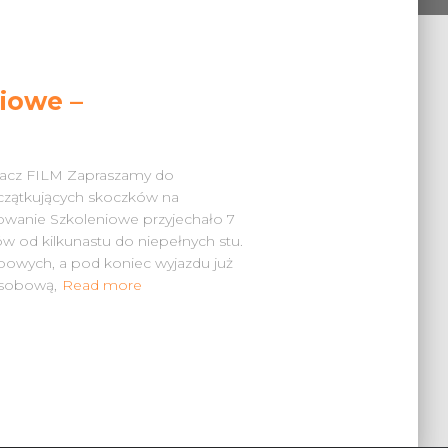
iowe –
M
bacz FILM Zapraszamy do
oczątkujących skoczków na
owanie Szkoleniowe przyjechało 7
w od kilkunastu do niepełnych stu.
bowych, a pod koniec wyjazdu już
osobową,
Read more