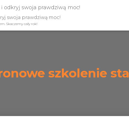
kryj swoja prawdziwą moc!
iem. Skaczemy cały rok!
onowe szkolenie st