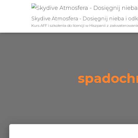
Skydive Atmosfera - Dosięgnij nieba i od
Kurs AFF i szkolenia do licencji w Hiszpanii z zakwaterowan
spadochr