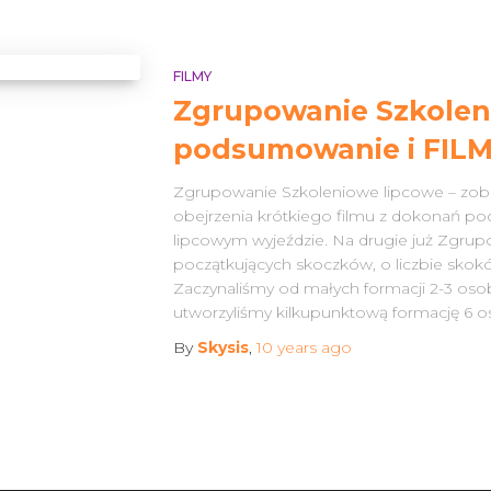
FILMY
Zgrupowanie Szkolen
podsumowanie i FIL
Zgrupowanie Szkoleniowe lipcowe – zo
obejrzenia krótkiego filmu z dokonań p
lipcowym wyjeździe. Na drugie już Zgrup
początkujących skoczków, o liczbie skokó
Zaczynaliśmy od małych formacji 2-3 oso
utworzyliśmy kilkupunktową formację 6 
By
Skysis
,
10 years
ago
Search
Search …