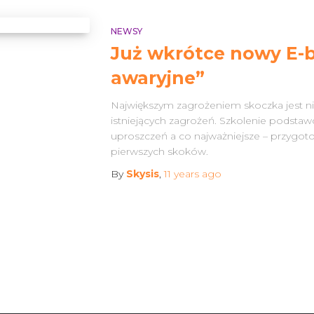
NEWSY
Już wkrótce nowy E-
awaryjne”
Największym zagrożeniem skoczka jest n
istniejących zagrożeń. Szkolenie podsta
uproszczeń a co najważniejsze – przygoto
pierwszych skoków.
By
Skysis
,
11 years
ago
Search