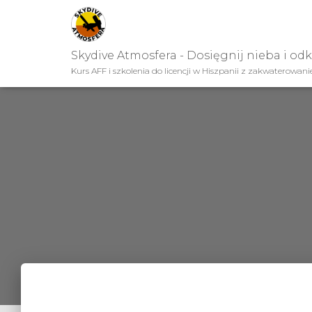
Skydive Atmosfera - Dosięgnij nieba i od
Kurs AFF i szkolenia do licencji w Hiszpanii z zakwaterowan