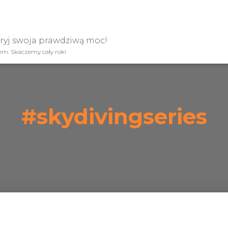
kryj swoja prawdziwą moc!
iem. Skaczemy cały rok!
#skydivingseries