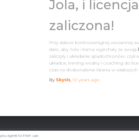
Jola, i licenc
for:
zaliczona!
Przy dalece kontrowersyjnej wiosennej au
dało, aby Jola i Kama wyjechały ze swoją
zaliczyły i układanie spadochronów, czyli
układce, trening wodny i coaching do lic
czas na doskonalenie latania w większyc
By
Skysis
,
10 years
ago
 you agree to their use.