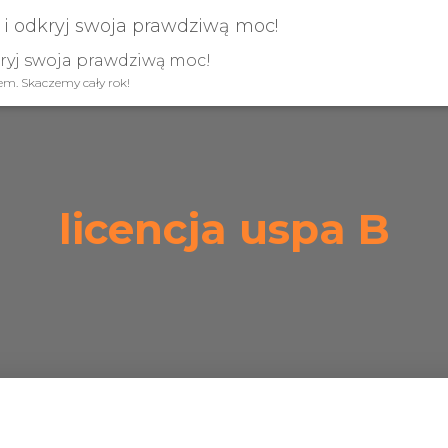
kryj swoja prawdziwą moc!
iem. Skaczemy cały rok!
licencja uspa B