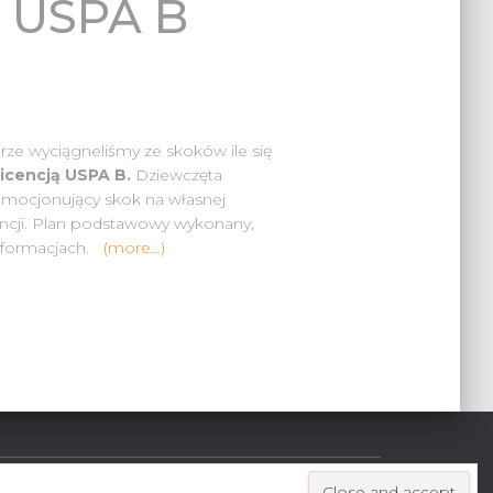
ja USPA B
rze wyciągneliśmy ze skoków ile się
licencją USPA B.
Dziewczęta
 emocjonujący skok na własnej
encji. Plan podstawowy wykonany,
h formacjach.
(more…)