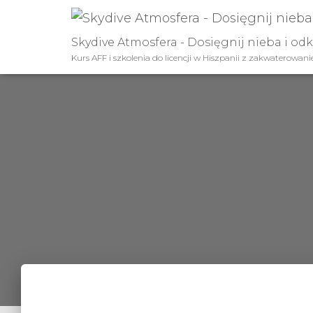
Skydive Atmosfera - Dosięgnij nieba i od
Kurs AFF i szkolenia do licencji w Hiszpanii z zakwaterowan