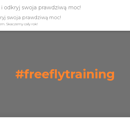
kryj swoja prawdziwą moc!
iem. Skaczemy cały rok!
#freeflytraining