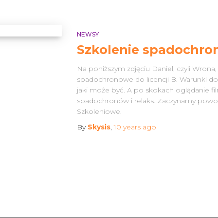
NEWSY
Szkolenie spadochr
Na poniższym zdjęciu Daniel, czyli Wrona,
spadochronowe do licencji B. Warunki do
jaki może być. A po skokach oglądanie f
spadochronów i relaks. Zaczynamy pow
Szkoleniowe.
By
Skysis
,
10 years
ago
Search
Search …