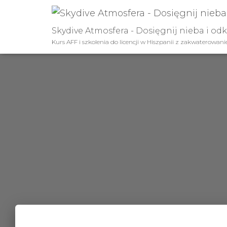
Skydive Atmosfera - Dosięgnij nieba i od
Kurs AFF i szkolenia do licencji w Hiszpanii z zakwaterowan