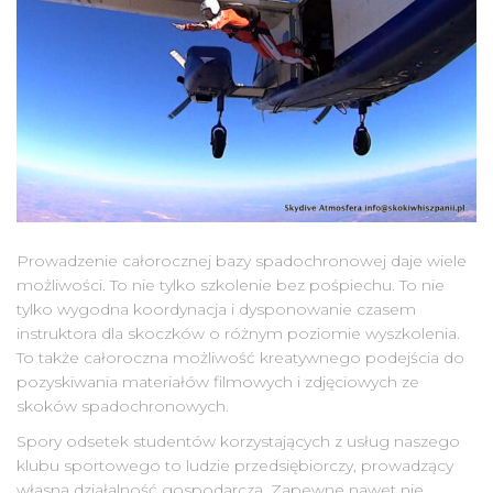
Prowadzenie całorocznej bazy spadochronowej daje wiele
możliwości. To nie tylko szkolenie bez pośpiechu. To nie
tylko wygodna koordynacja i dysponowanie czasem
instruktora dla skoczków o różnym poziomie wyszkolenia.
To także całoroczna możliwość kreatywnego podejścia do
pozyskiwania materiałów filmowych i zdjęciowych ze
skoków spadochronowych.
Spory odsetek studentów korzystających z usług naszego
klubu sportowego to ludzie przedsiębiorczy, prowadzący
własną działalność gospodarczą. Zapewne nawet nie