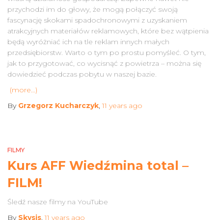
przychodzi im do głowy, że mogą połączyć swoją
fascynację skokami spadochronowymi z uzyskaniem
atrakcyjnych materiałów reklamowych, które bez wątpienia
będą wyróżniać ich na tle reklam innych małych
przedsiębiorstw. Warto o tym po prostu pomyśleć. O tym,
jak to przygotować, co wycisnąć z powietrza – można się
dowiedzieć podczas pobytu w naszej bazie.
(more…)
By
Grzegorz Kucharczyk
,
11 years
ago
FILMY
Kurs AFF Wiedźmina total –
FILM!
Śledź nasze filmy na YouTube
By
Skysis
,
11 years
ago