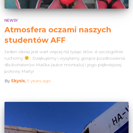
NEWSY
Atmosfera oczami naszych
studentów AFF
Jeden obraz jest wart więcej niż tysiąc słów. A szczególnie
ruchomy
: Dziękujemy i wysyłamy gorące pozdrowienia
dla bohaterów Maćka (autor montażu) i jego piękniejszej
połowy Marty!
By
Skysis
,
9 years
ago