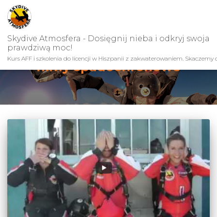
Skydive Atmosfera - Dosięgnij nieba i odkryj swoja
prawdziwą moc!
Kurs AFF i szkolenia do licencji w Hiszpanii z zakwaterowaniem. Skaczemy c
filmy spadochronowe