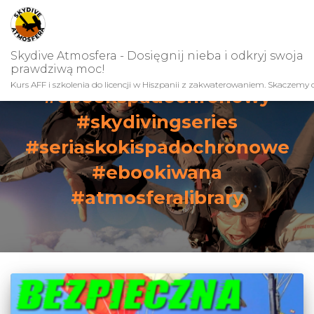
Skydive Atmosfera - Dosięgnij nieba i odkryj swoja
prawdziwą moc!
Kurs AFF i szkolenia do licencji w Hiszpanii z zakwaterowaniem. Skaczemy c
#ebookspadochronowy
#skydivingseries
#seriaskokispadochronowe
#ebookiwana
#atmosferalibrary