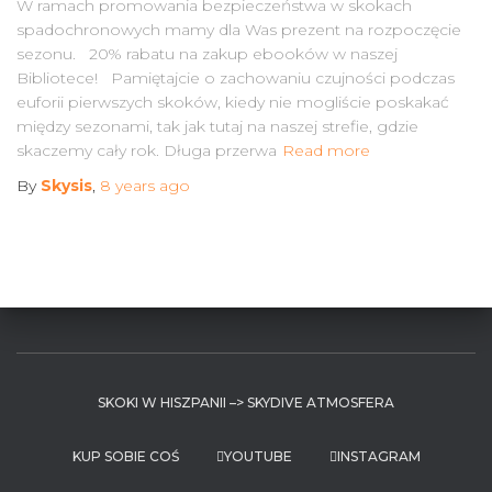
W ramach promowania bezpieczeństwa w skokach
spadochronowych mamy dla Was prezent na rozpoczęcie
sezonu. 20% rabatu na zakup ebooków w naszej
Bibliotece! Pamiętajcie o zachowaniu czujności podczas
euforii pierwszych skoków, kiedy nie mogliście poskakać
między sezonami, tak jak tutaj na naszej strefie, gdzie
skaczemy cały rok. Długa przerwa
Read more
By
Skysis
,
8 years
ago
SKOKI W HISZPANII –> SKYDIVE ATMOSFERA
KUP SOBIE COŚ
YOUTUBE
INSTAGRAM