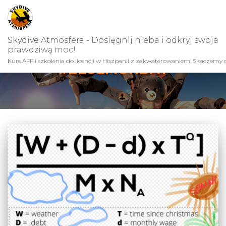
Skydive Atmosfera - Dosięgnij nieba i odkryj swoja
prawdziwą moc!
Kurs AFF i szkolenia do licencji w Hiszpanii z zakwaterowaniem. Skaczemy c
#BLUEMONDAY