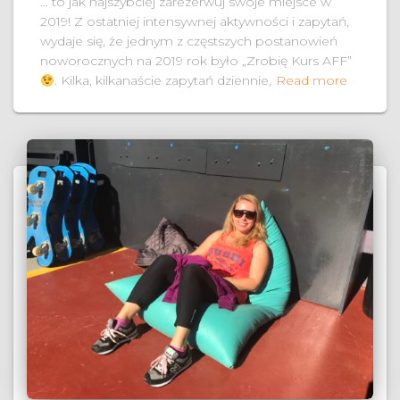
… to jak najszybciej zarezerwuj swoje miejsce w
2019! Z ostatniej intensywnej aktywności i zapytań,
wydaje się, że jednym z częstszych postanowień
noworocznych na 2019 rok było „Zrobię Kurs AFF”
. Kilka, kilkanaście zapytań dziennie,
Read more