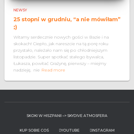
NEWSY
25 stopni w grudniu, “a nie mówiłam”
;)
Witamy serdecznie nowych gości w Bazie i na
skokach! Ciepło, jak nareszcie na tą porę roku
przystało, należało nam się po chłodniejszym
listopadzie. Super spotkać stałego bywalca,
Łukasza, powitać Grażynę, pierwszy – miejmy
nadzieję, nie
Read more
SKOKI W HISZPANII –> SKYDIVE ATMOSFERA
KUP SOBIE COŚ
YOUTUBE
INSTAGRAM