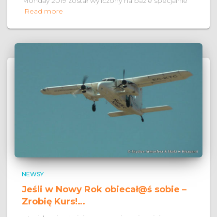
Monday 2019 został wyliczony na bazie specjalnie
Read more
NEWSY
Jeśli w Nowy Rok obiecał@ś sobie –
Zrobię Kurs!…