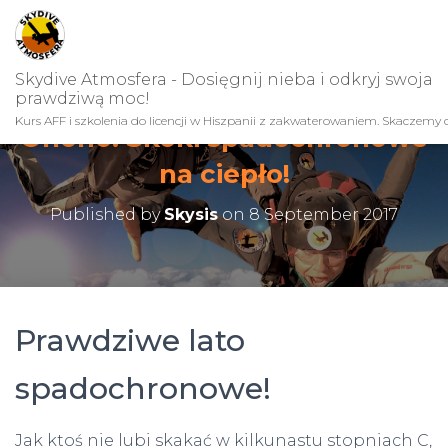
Skydive Atmosfera - Dosięgnij nieba i odkryj swoja
prawdziwą moc!
Kurs AFF i szkolenia do licencji w Hiszpanii z zakwaterowaniem. Skaczemy c
Ohoho! Skoki spadochronowe
na ciepło!
Published by
Skysis
on
8 September 2017
Prawdziwe lato
spadochronowe!
Jak ktoś nie lubi skakać w kilkunastu stopniach C,