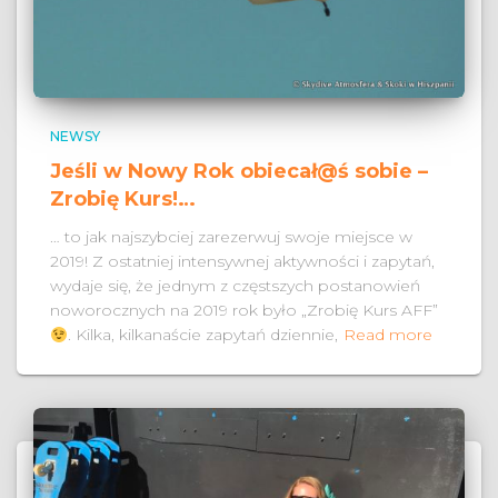
NEWSY
Jeśli w Nowy Rok obiecał@ś sobie –
Zrobię Kurs!…
… to jak najszybciej zarezerwuj swoje miejsce w
2019! Z ostatniej intensywnej aktywności i zapytań,
wydaje się, że jednym z częstszych postanowień
noworocznych na 2019 rok było „Zrobię Kurs AFF”
. Kilka, kilkanaście zapytań dziennie,
Read more