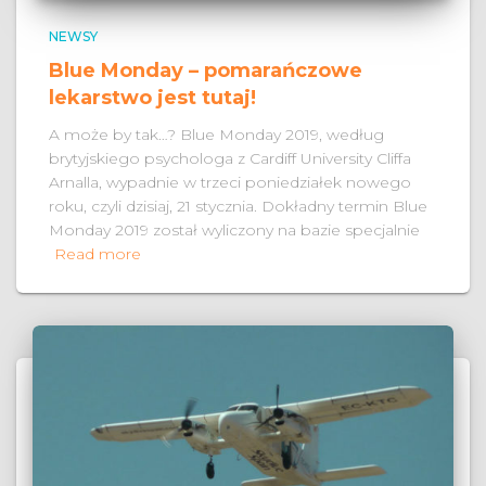
NEWSY
Blue Monday – pomarańczowe
lekarstwo jest tutaj!
A może by tak…? Blue Monday 2019, według
brytyjskiego psychologa z Cardiff University Cliffa
Arnalla, wypadnie w trzeci poniedziałek nowego
roku, czyli dzisiaj, 21 stycznia. Dokładny termin Blue
Monday 2019 został wyliczony na bazie specjalnie
Read more