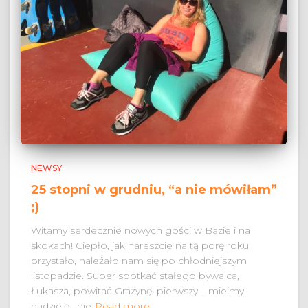
NEWSY
25 stopni w grudniu, “a nie mówiłam”
;)
Witamy serdecznie nowych gości w Bazie i na
skokach! Ciepło, jak nareszcie na tą porę roku
przystało, należało nam się po chłodniejszym
listopadzie. Super spotkać stałego bywalca,
Łukasza, powitać Grażynę, pierwszy – miejmy
nadzieję, nie
Read more