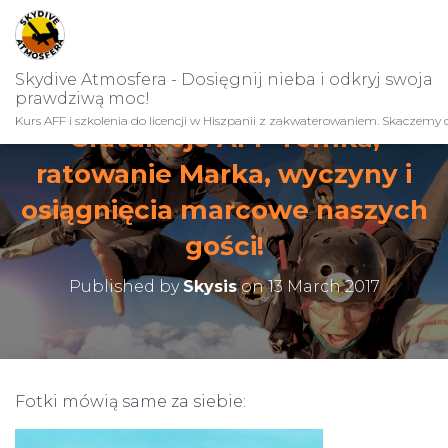
Skydive Atmosfera - Dosięgnij nieba i odkryj swoja
prawdziwą moc!
Kurs AFF i szkolenia do licencji w Hiszpanii z zakwaterowaniem. Skaczemy c
Gratulacje AFF Tomka,
ratowanie Marka, wyczyny i
osiągnięcia marcowe naszych
gości!
Published by
Skysis
on
13 March 2017
Fotki mówią same za siebie: