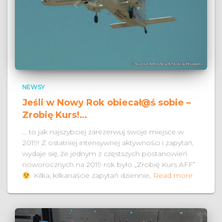
NEWSY
Jeśli w Nowy Rok obiecał@ś sobie –
Zrobię Kurs!…
… to jak najszybciej zarezerwuj swoje miejsce w
2019! Z ostatniej intensywnej aktywności i zapytań,
wydaje się, że jednym z częstszych postanowień
noworocznych na 2019 rok było „Zrobię Kurs AFF”
. Kilka, kilkanaście zapytań dziennie,
Read more