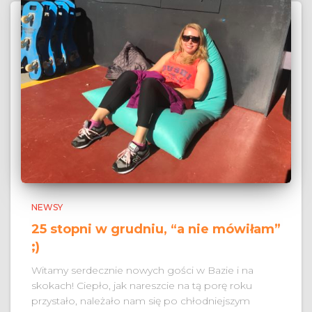
NEWSY
25 stopni w grudniu, “a nie mówiłam”
;)
Witamy serdecznie nowych gości w Bazie i na
skokach! Ciepło, jak nareszcie na tą porę roku
przystało, należało nam się po chłodniejszym