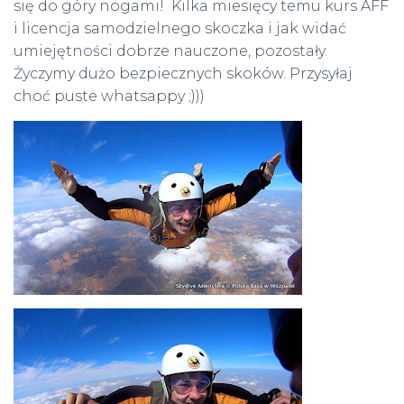
się do góry nogami! Kilka miesięcy temu kurs AFF
i licencja samodzielnego skoczka i jak widać
umiejętności dobrze nauczone, pozostały.
Życzymy dużo bezpiecznych skoków. Przysyłaj
choć puste whatsappy ;)))