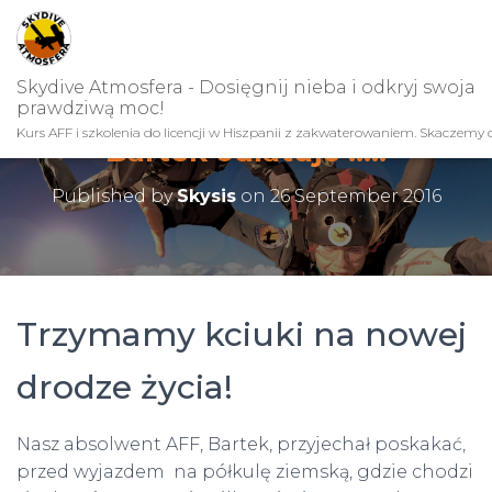
Skydive Atmosfera - Dosięgnij nieba i odkryj swoja
prawdziwą moc!
Kurs AFF i szkolenia do licencji w Hiszpanii z zakwaterowaniem. Skaczemy c
Bartek odlatuje ….!
Published by
Skysis
on
26 September 2016
Trzymamy kciuki na nowej
drodze życia!
Nasz absolwent AFF, Bartek, przyjechał poskakać,
przed wyjazdem na półkulę ziemską, gdzie chodzi