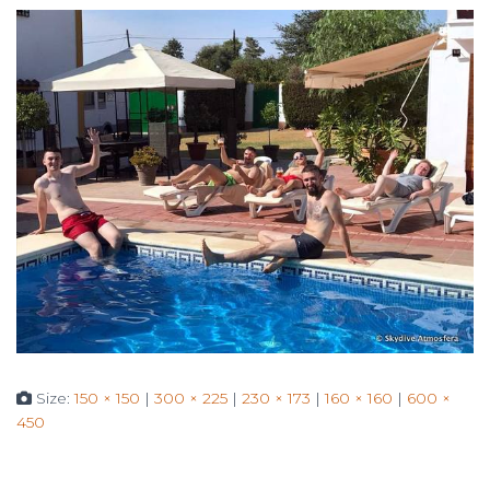
Size:
150 × 150
|
300 × 225
|
230 × 173
|
160 × 160
|
600 ×
450