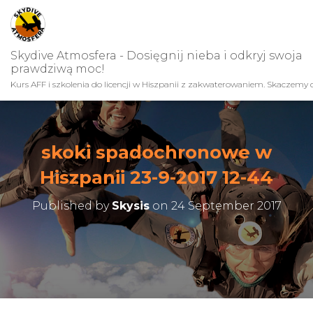
Skydive Atmosfera - Dosięgnij nieba i odkryj swoja
prawdziwą moc!
Kurs AFF i szkolenia do licencji w Hiszpanii z zakwaterowaniem. Skaczemy c
skoki spadochronowe w
Hiszpanii 23-9-2017 12-44
Published by
Skysis
on
24 September 2017