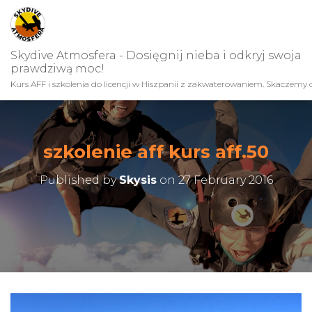
Skydive Atmosfera - Dosięgnij nieba i odkryj swoja
prawdziwą moc!
Kurs AFF i szkolenia do licencji w Hiszpanii z zakwaterowaniem. Skaczemy c
szkolenie aff kurs aff.50
Published by
Skysis
on
27 February 2016