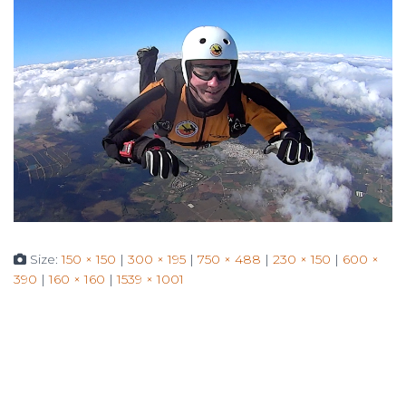
Size:
150 × 150
|
300 × 195
|
750 × 488
|
230 × 150
|
600 ×
390
|
160 × 160
|
1539 × 1001