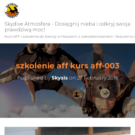
Skydive Atmosfera - Dosięgnij nieba i odkryj swoja
prawdziwą moc!
Kurs AFF i szkolenia do licencji w Hiszpanii z zakwaterowaniem. Skaczemy c
szkolenie aff kurs aff-003
Published by
Skysis
on
27 February 2016