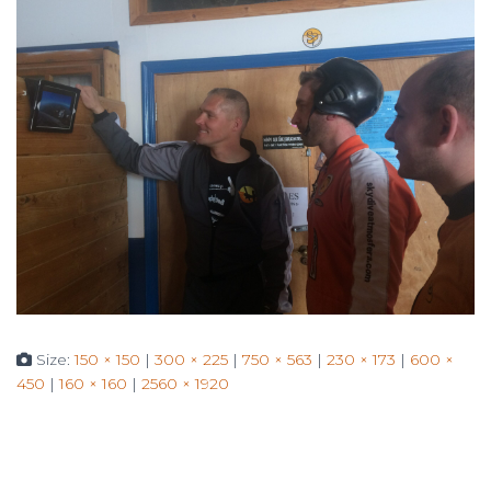
Size:
150 × 150
|
300 × 225
|
750 × 563
|
230 × 173
|
600 ×
450
|
160 × 160
|
2560 × 1920