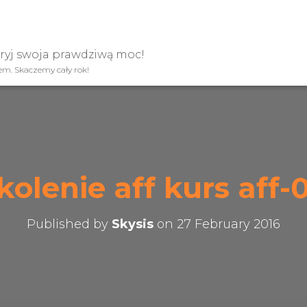
kryj swoja prawdziwą moc!
iem. Skaczemy cały rok!
kolenie aff kurs aff-
Published by
Skysis
on
27 February 2016