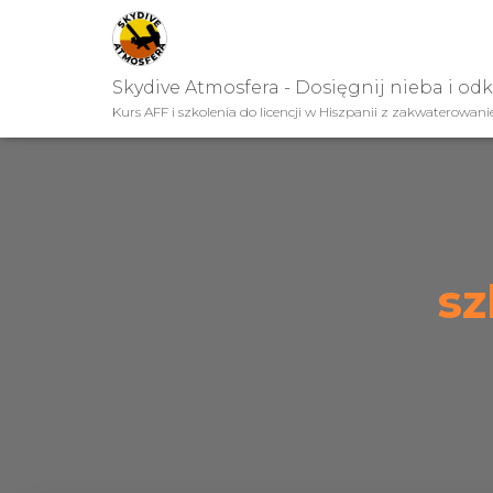
Skydive Atmosfera - Dosięgnij nieba i od
Kurs AFF i szkolenia do licencji w Hiszpanii z zakwaterowan
sz