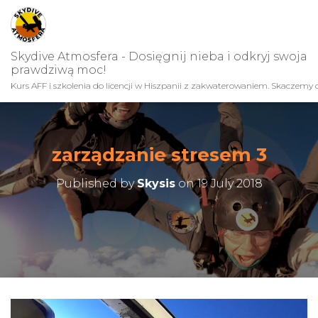
Skydive Atmosfera - Dosięgnij nieba i odkryj swoja
prawdziwą moc!
Kurs AFF i szkolenia do licencji w Hiszpanii z zakwaterowaniem. Skaczemy c
zarządzanie stresem 3
Published by
Skysis
on
19 July 2018