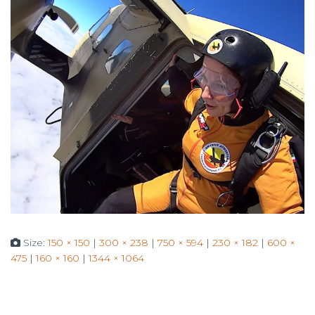
Size:
150 × 150
|
300 × 238
|
750 × 594
|
230 × 182
|
600 ×
475
|
160 × 160
|
1344 × 1064