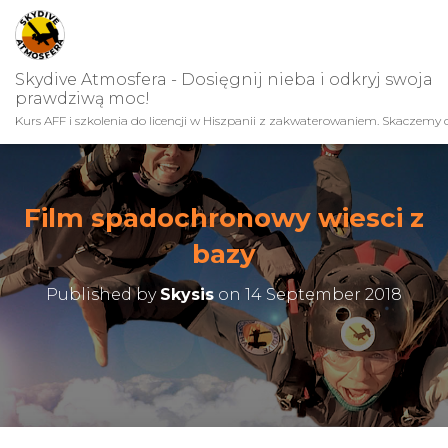
Skydive Atmosfera - Dosięgnij nieba i odkryj swoja
prawdziwą moc!
Kurs AFF i szkolenia do licencji w Hiszpanii z zakwaterowaniem. Skaczemy c
Film spadochronowy wiesci z
bazy
Published by
Skysis
on
14 September 2018