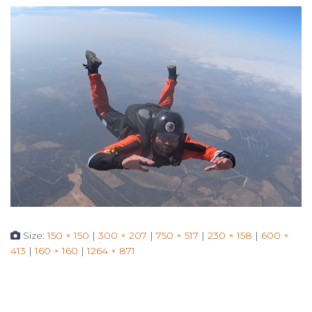
Size:
150 × 150
|
300 × 207
|
750 × 517
|
230 × 158
|
600 ×
413
|
160 × 160
|
1264 × 871