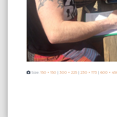
Size:
150 × 150
|
300 × 225
|
230 × 173
|
600 × 45