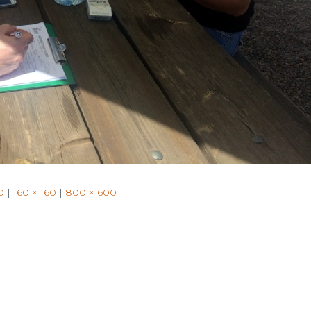
for:
0
|
160 × 160
|
800 × 600