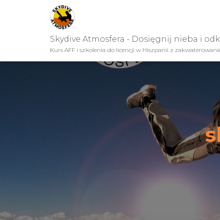
Skydive Atmosfera - Dosięgnij nieba i od
Kurs AFF i szkolenia do licencji w Hiszpanii z zakwaterowan
s