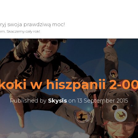
kryj swoja prawdziwą moc!
iem. Skaczemy cały rok!
koki w hiszpanii 2-0
Published by
Skysis
on
13 September 2015