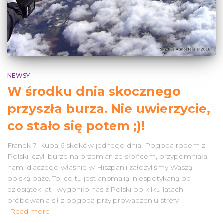
NEWSY
W środku dnia skocznego
przyszła burza. Nie uwierzycie,
co stało się potem ;)!
Franek 7, Kuba 6 skoków jednego dnia! Pogoda rodem z
Polski, czyli burze na przemian ze słońcem, przypomniała
nam, dlaczego właśnie w Hiszpanii założyliśmy Waszą
polską bazę. To, co tu jest anomalią, niespotykaną od
dziesiątek lat, wygoniło nas z Polski po kilku latach
próbowania sił z pogodą przy prowadzeniu strefy
Read more