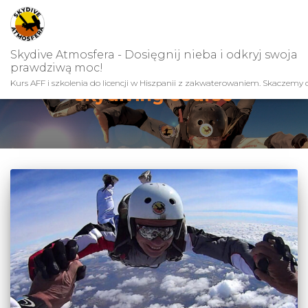
Skydive Atmosfera - Dosięgnij nieba i odkryj swoja
prawdziwą moc!
Kurs AFF i szkolenia do licencji w Hiszpanii z zakwaterowaniem. Skaczemy c
skydiving course