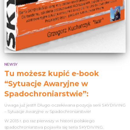
NEWSY
Tu możesz kupić e-book
“Sytuacje Awaryjne w
Spadochroniarstwie”:
Uwaga już jest!!! Długo oczekiwana pozycja serii SKYDIVING
– Sytuacje Awaryjne w Spadochroniarstwie!
W 2015 r. po raz pierwszy w historii polskiego
spadochroniarstwa pojawiła się seria SKYDIVING.