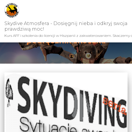
Skydive Atmosfera - Dosięgnij nieba i odkryj swoja
prawdziwą moc!
Kurs AFF i szkolenia do licencji w Hiszpanii z zakwaterowaniem. Skaczemy c
podręcznik skoczka