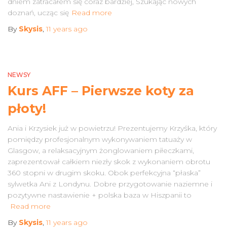
dniem zatracałem się coraz bardziej, Szukając nowych
doznań, ucząc się
Read more
By
Skysis
,
11 years
ago
NEWSY
Kurs AFF – Pierwsze koty za
płoty!
Ania i Krzysiek już w powietrzu! Prezentujemy Krzyśka, który
pomiędzy profesjonalnym wykonywaniem tatuaży w
Glasgow, a relaksacyjnym żonglowaniem piłeczkami,
zaprezentował całkiem niezły skok z wykonaniem obrotu
360 stopni w drugim skoku. Obok perfekcyjna “płaska”
sylwetka Ani z Londynu. Dobre przygotowanie naziemne i
pozytywne nastawienie + polska baza w Hiszpanii to
Read more
By
Skysis
,
11 years
ago