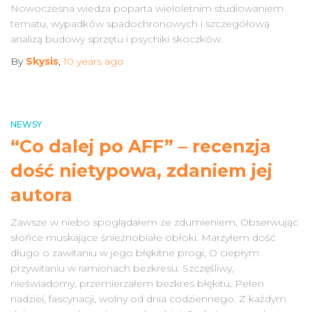
Nowoczesna wiedza poparta wieloletnim studiowaniem
tematu, wypadków spadochronowych i szczegółową
analizą budowy sprzętu i psychiki skoczków.
By
Skysis
,
10 years
ago
NEWSY
“Co dalej po AFF” – recenzja
dość nietypowa, zdaniem jej
autora
Zawsze w niebo spoglądałem ze zdumieniem, Obserwując
słońce muskające śnieżnobiałe obłoki. Marzyłem dość
długo o zawitaniu w jego błękitne progi, O ciepłym
przywitaniu w ramionach bezkresu. Szczęśliwy,
nieświadomy, przemierzałem bezkres błękitu, Pełen
nadziei, fascynacji, wolny od dnia codziennego. Z każdym