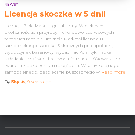
NEWSY
Licencja skoczka w 5 dni!
Licencja B dla Marka – gratulujemy! W pięknych
okolicznościach przyrody i rekordowo czerwcowych
temperaturach nie umknęła Markowi licencja B
samodzielnego skoczka. 5 skocznych przedpołudni,
wypoczynek basenowy, wypad nad Atlantyk, nauka
układania, niski skok i zaliczona formacja trójkowa z Teo i
Iwanem z bezpiecznym rozejściem. Witamy kolejnego
samodzielnego, bezpiecznie puszczonego w
Read more
By
Skysis
,
9 years
ago