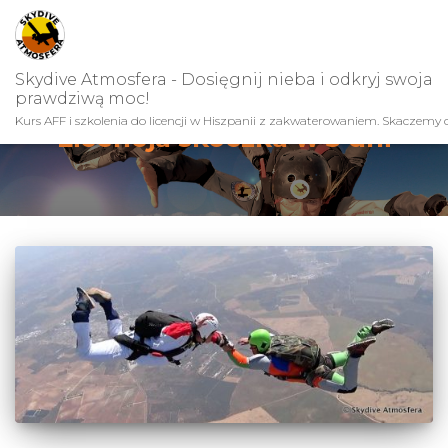
Skydive Atmosfera - Dosięgnij nieba i odkryj swoja
prawdziwą moc!
Kurs AFF i szkolenia do licencji w Hiszpanii z zakwaterowaniem. Skaczemy c
Licencja skoczka w 5 dni