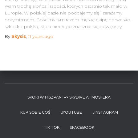
Wam trochę słońca i radości, których ostatnio tak mało w
Europie. W polskiej bazie nie poddajemy się i zarażamy
optymizmem. Gościmy tym razem męską ekipę norwesko-
szkocko-polską, która niedługo znacznie się powiększy!
By
Skysis
,
11 years
ago
SKOKI W HISZPANII –> SKYDIVE ATMOSFERA
KUP SOBIE COŚ
YOUTUBE
INSTAGRAM
TIK TOK
FACEBOOK