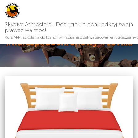
Skydive Atmosfera - Dosięgnij nieba i odkryj swoja
prawdziwą moc!
Kurs AFF i szkolenia do licencji w Hiszpanii z zakwaterowaniem. Skaczemy c
#kursspadochronowy #sevilla