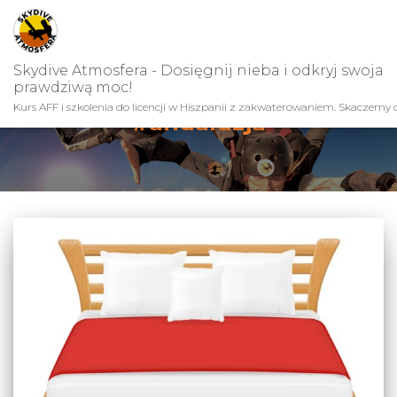
Skydive Atmosfera - Dosięgnij nieba i odkryj swoja
prawdziwą moc!
Kurs AFF i szkolenia do licencji w Hiszpanii z zakwaterowaniem. Skaczemy c
#andaluzja