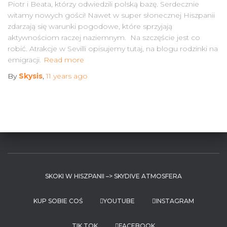
Piotr i Beata, którzy odwiedzili polską bazę. Serdecznie
witamy nowych gości! Nawet w super słonecznej Hiszpanii
zdarzają się warunki pogodowe, które sprzyjają
aktywnościom raczej naziemnym. Na szczęście jest co
robić. Atrakcje w Sevilli opisujemy tutaj, na blogu rodzinki na
emigracji.
Read more
By
Skysis
,
11 years
ago
SKOKI W HISZPANII –> SKYDIVE ATMOSFERA
KUP SOBIE COŚ
YOUTUBE
INSTAGRAM
TIK TOK
FACEBOOK