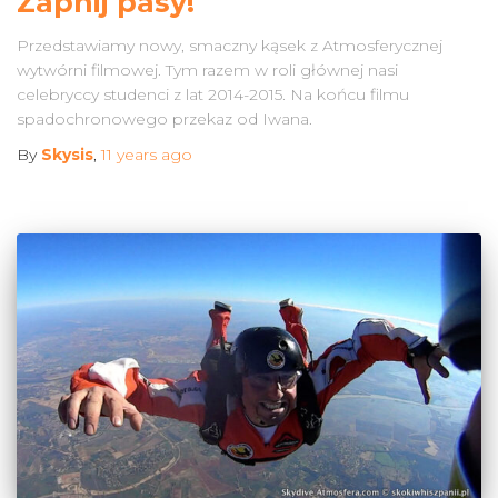
Zapnij pasy!
Przedstawiamy nowy, smaczny kąsek z Atmosferycznej
wytwórni filmowej. Tym razem w roli głównej nasi
celebryccy studenci z lat 2014-2015. Na końcu filmu
spadochronowego przekaz od Iwana.
By
Skysis
,
11 years
ago