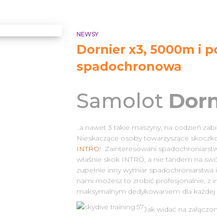
NEWSY
Dornier x3, 5000m i p
spadochronowa
Samolot
Dorn
..a nawet 3 takie maszyny, na codzień zab
Nieskaczące osoby towarzyszące skoczk
INTRO
! Zainteresowani spadochroniarstw
właśnie skok INTRO, a nie tandem na swó
zupełnie inny wymiar spadochroniarstwa
nami możesz to zrobić profesjonalnie, z 
maksymalnym dedykowaniem dla każdej o
Jak widać na załączo
Search
Search …