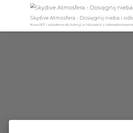
Skydive Atmosfera - Dosięgnij nieba i od
Kurs AFF i szkolenia do licencji w Hiszpanii z zakwaterowan