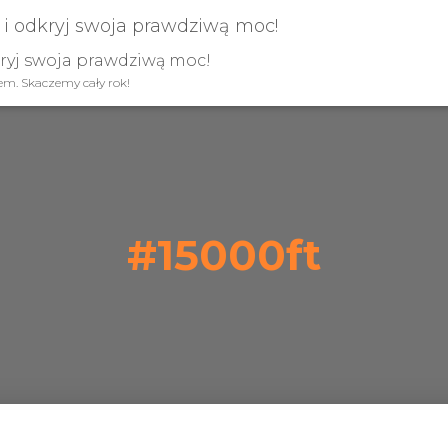
kryj swoja prawdziwą moc!
iem. Skaczemy cały rok!
#15000ft