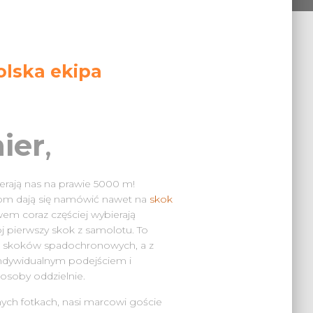
olska ekipa
ier
,
ierają nas na prawie 5000 m!
om dają się namówić nawet na
skok
em coraz częściej wybierają
j pierwszy skok z samolotu. To
 i skoków spadochronowych, a z
indywidualnym podejściem i
soby oddzielnie.
nych fotkach, nasi marcowi goście