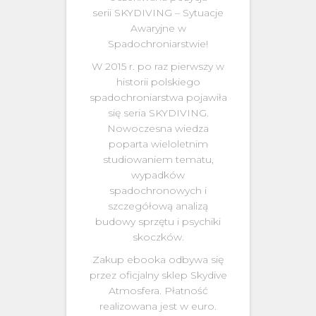
serii SKYDIVING – Sytuacje
Awaryjne w
Spadochroniarstwie!
W 2015 r. po raz pierwszy w
historii polskiego
spadochroniarstwa pojawiła
się seria SKYDIVING.
Nowoczesna wiedza
poparta wieloletnim
studiowaniem tematu,
wypadków
spadochronowych i
szczegółową analizą
budowy sprzętu i psychiki
skoczków.
Zakup ebooka odbywa się
przez oficjalny sklep Skydive
Atmosfera. Płatność
realizowana jest w euro.