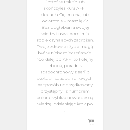
Jesteś w trakcie lub
skończyłeś kurs AFF i
dopadła Cię euforia, lub
odwrotnie – masz lęki?
Bez pogłebiania swojej
wiedzy i uświadomienia
sobie czyhających zagrożeń,
Twoje zdrowie i życie mogą
być w niebezpieczeństwie.
“Co dalej po AFF” to kolejny
ebook, poradnik
spadochronowy z serii o
skokach spadochronowych.
W sposób uporządkowany,
przystępny i z humorem
autor przybliża nowoczesną
wiedzę, odsłaniając krok po
…