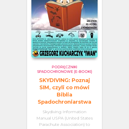
PODRĘCZNIKI
SPADOCHRONOWE (E-BOOKI)
SKYDIVING: Poznaj
SIM, czyli co mówi
Biblia
Spadochroniarstwa
Skydiving Information
Manual USPA (United States
Parachute Association) to