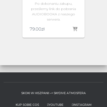
Po dokonaniu zakupu,
prześlemy link do pobrania
AUDIOBOOKA z naszego
serwera.
79.00
zł
SKOKI W HISZPANII –> SKYDIVE ATMOSFERA
KUP SOBIE COŚ
YOUTUBE
INSTAGRAM