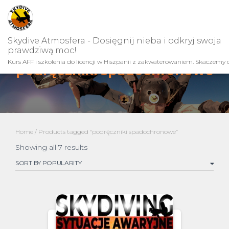
Skydive Atmosfera - Dosięgnij nieba i odkryj swoja
prawdziwą moc!
Kurs AFF i szkolenia do licencji w Hiszpanii z zakwaterowaniem. Skaczemy c
podręczniki spadochronowe
Home
/ Products tagged “podręczniki spadochronowe”
Sorted
Showing all 7 results
by
popularity