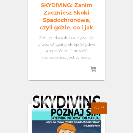
SKYDIVING: Zanim
Zaczniesz Skoki
Spadochronowe,
czyli gdzie, co i jak
Zakup ebooka odbywa się
przez oficjalny sklep Skydive
Atmosfera. Płatność
realizowana jest w euro.
SALE!