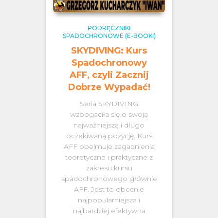
PODRĘCZNIKI
SPADOCHRONOWE (E-BOOKI)
SKYDIVING: Kurs
Spadochronowy
AFF, czyli Zacznij
Dobrze Wypadać!
Seria SKYDIVING
wzbogaciła się o swoją
najważniejszą i długo
oczekiwaną pozycję. Kurs
AFF obejmuje zagadnienia
teoretyczne i praktyczne z
zakresu kursu
spadochronowego głównie
AFF. Jest to obecnie
najpopularniejsza i
najbardziej efektywna