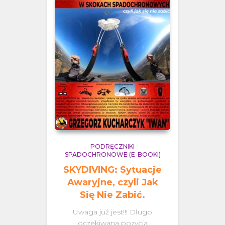
PODRĘCZNIKI
SPADOCHRONOWE (E-BOOKI)
SKYDIVING: Sytuacje
Awaryjne, czyli Jak
Się Nie Zabić.
Uwaga już jest!!! Długo
oczekiwana pozycja