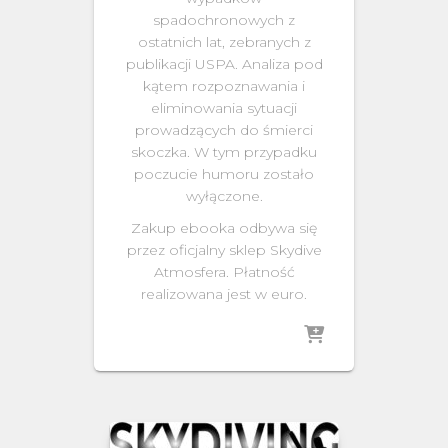
spadochronowych z
ostatnich lat, zebranych z
publikacji USPA. Analiza pod
kątem rozpoznawania i
eliminowania sytuacji
prowadzących do śmierci
skoczka. W tym przypadku
poczucie humoru zostało
wyłączone.
Zakup ebooka odbywa się
przez oficjalny sklep Skydive
Atmosfera. Płatność
realizowana jest w euro.