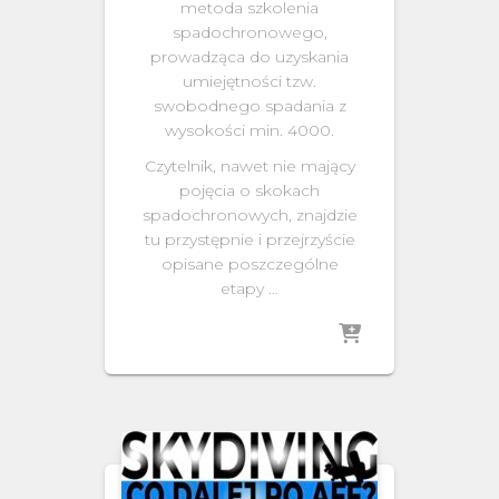
metoda szkolenia
spadochronowego,
prowadząca do uzyskania
umiejętności tzw.
swobodnego spadania z
wysokości min. 4000.
Czytelnik, nawet nie mający
pojęcia o skokach
spadochronowych, znajdzie
tu przystępnie i przejrzyście
opisane poszczególne
etapy …