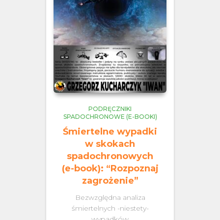
PODRĘCZNIKI
SPADOCHRONOWE (E-BOOKI)
Śmiertelne wypadki
w skokach
spadochronowych
(e-book): “Rozpoznaj
zagrożenie”
Bezwzględna analiza
śmiertelnych -niestety-
wypadków