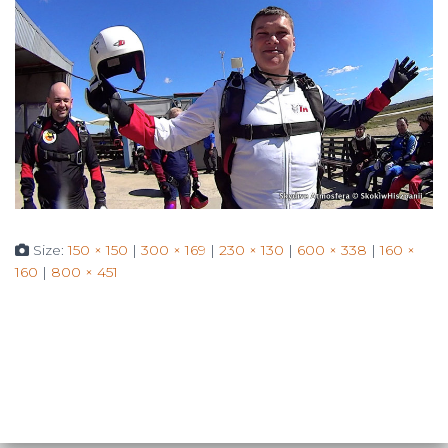
Size:
150 × 150
|
300 × 169
|
230 × 130
|
600 × 338
|
160 ×
160
|
800 × 451