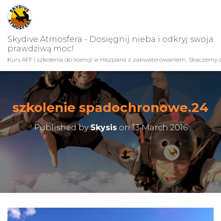
Skydive Atmosfera - Dosięgnij nieba i odkryj swoja
prawdziwą moc!
Kurs AFF i szkolenia do licencji w Hiszpanii z zakwaterowaniem. Skaczemy c
szkolenie spadochronowe.24
Published by
Skysis
on
13 March 2016