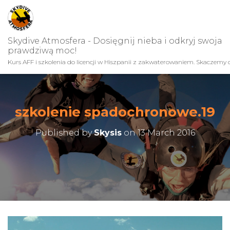
Skydive Atmosfera - Dosięgnij nieba i odkryj swoja
prawdziwą moc!
Kurs AFF i szkolenia do licencji w Hiszpanii z zakwaterowaniem. Skaczemy c
szkolenie spadochronowe.19
Published by
Skysis
on
13 March 2016