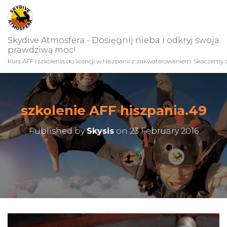
Skydive Atmosfera - Dosięgnij nieba i odkryj swoja
prawdziwą moc!
Kurs AFF i szkolenia do licencji w Hiszpanii z zakwaterowaniem. Skaczemy c
szkolenie AFF hiszpania.49
Published by
Skysis
on
23 February 2016