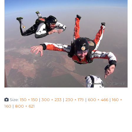
Size:
150 × 150
|
300 × 233
|
230 × 179
|
600 × 466
|
160 ×
160
|
800 × 621