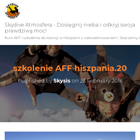
Skydive Atmosfera - Dosięgnij nieba i odkryj swoja
prawdziwą moc!
Kurs AFF i szkolenia do licencji w Hiszpanii z zakwaterowaniem. Skaczemy c
szkolenie AFF hiszpania.20
Published by
Skysis
on
23 February 2016