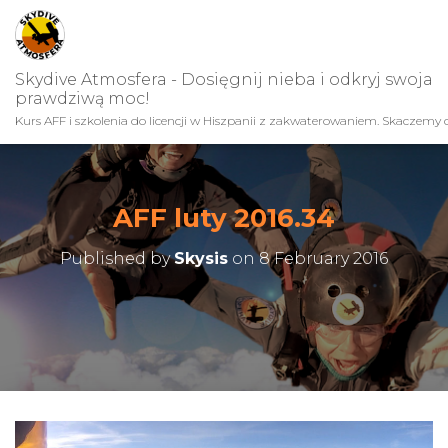
Skydive Atmosfera - Dosięgnij nieba i odkryj swoja
prawdziwą moc!
Kurs AFF i szkolenia do licencji w Hiszpanii z zakwaterowaniem. Skaczemy c
AFF luty 2016.34
Published by
Skysis
on
8 February 2016