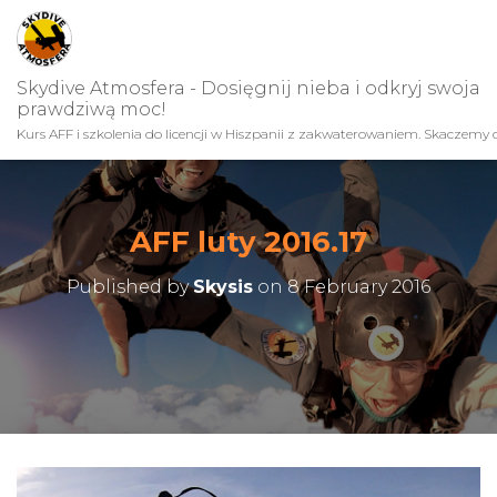
Skydive Atmosfera - Dosięgnij nieba i odkryj swoja
prawdziwą moc!
Kurs AFF i szkolenia do licencji w Hiszpanii z zakwaterowaniem. Skaczemy c
AFF luty 2016.17
Published by
Skysis
on
8 February 2016