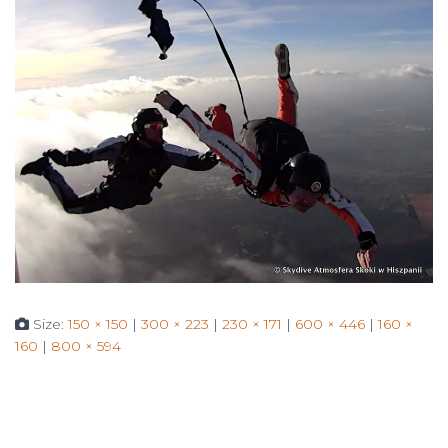
Size:
150 × 150
|
300 × 223
|
230 × 171
|
600 × 446
|
160 ×
160
|
800 × 594