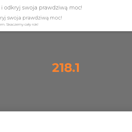
kryj swoja prawdziwą moc!
iem. Skaczemy cały rok!
218.1