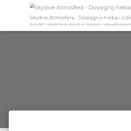
Skydive Atmosfera - Dosięgnij nieba i od
Kurs AFF i szkolenia do licencji w Hiszpanii z zakwaterowan