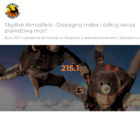
Skydive Atmosfera - Dosięgnij nieba i odkryj swoja
prawdziwą moc!
Kurs AFF i szkolenia do licencji w Hiszpanii z zakwaterowaniem. Skaczemy c
215.1