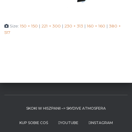
Size:
150 × 150
|
221 × 300
|
230 × 313
|
160 × 160
|
380 ×
517
SKOKI W HISZPANII –> SKYDIVE ATMOSFERA
KUP SOBIE COŚ
YOUTUBE
INSTAGRAM