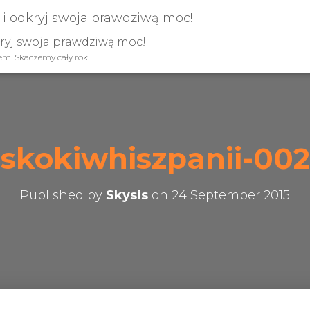
kryj swoja prawdziwą moc!
iem. Skaczemy cały rok!
skokiwhiszpanii-002
Published by
Skysis
on
24 September 2015