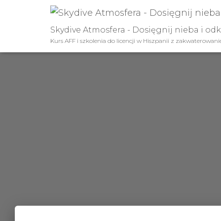
Skydive Atmosfera - Dosięgnij nieba i od
Kurs AFF i szkolenia do licencji w Hiszpanii z zakwaterowan