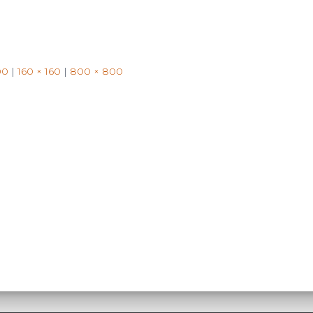
00
|
160 × 160
|
800 × 800
Search