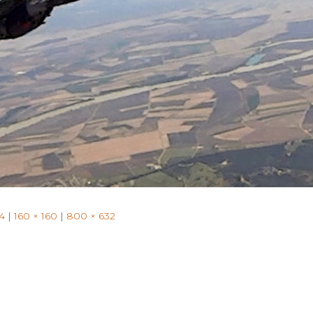
for:
4
|
160 × 160
|
800 × 632