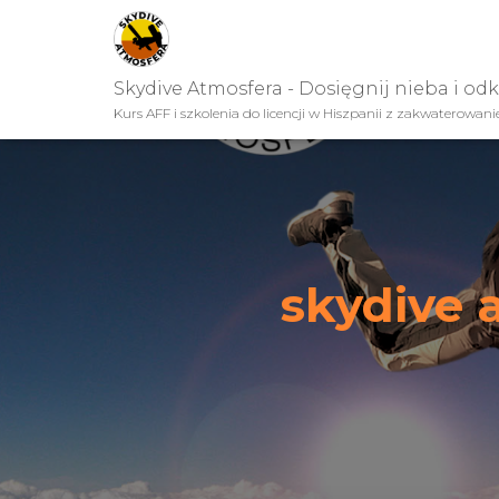
Skydive Atmosfera - Dosięgnij nieba i od
Kurs AFF i szkolenia do licencji w Hiszpanii z zakwaterowan
skydive 