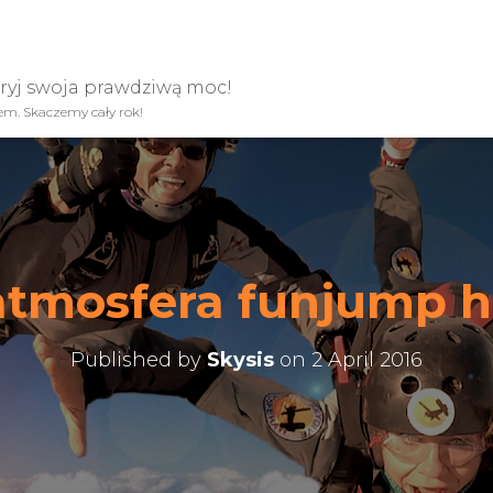
kryj swoja prawdziwą moc!
iem. Skaczemy cały rok!
atmosfera funjump h
Published by
Skysis
on
2 April 2016