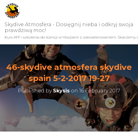
Skydive Atmosfera - Dosięgnij nieba i odkryj swoja
prawdziwą moc!
Kurs AFF i szkolenia do licencji w Hiszpanii z zakwaterowaniem. Skaczemy c
46-skydive atmosfera skydive
spain 5-2-2017 19-27
Published by
Skysis
on
16 February 2017