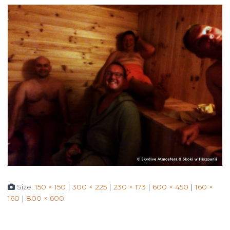
Size:
150 × 150
|
300 × 225
|
230 × 173
|
600 × 450
|
160 ×
160
|
800 × 600