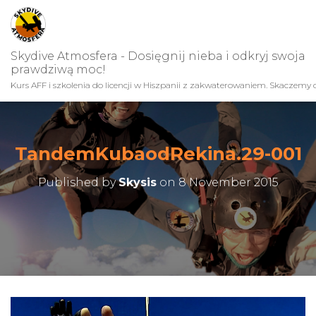
Skydive Atmosfera - Dosięgnij nieba i odkryj swoja
prawdziwą moc!
Kurs AFF i szkolenia do licencji w Hiszpanii z zakwaterowaniem. Skaczemy c
TandemKubaodRekina.29-001
Published by
Skysis
on
8 November 2015