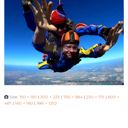
Size:
150 × 150
|
300 × 233
|
750 × 584
|
230 × 179
|
600 ×
467
|
160 × 160
|
1661 × 1292