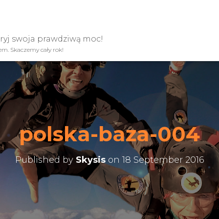
kryj swoja prawdziwą moc!
iem. Skaczemy cały rok!
polska-baza-004
Published by
Skysis
on
18 September 2016