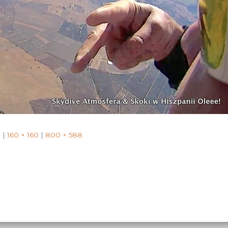
for:
1
|
160 × 160
|
800 × 588