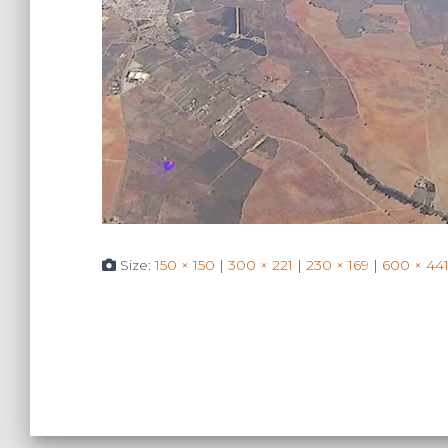
Size:
150 × 150
|
300 × 221
|
230 × 169
|
600 × 44