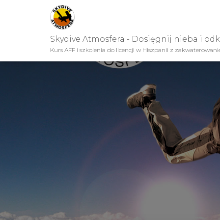
Skydive Atmosfera - Dosięgnij nieba i od
Kurs AFF i szkolenia do licencji w Hiszpanii z zakwaterowan